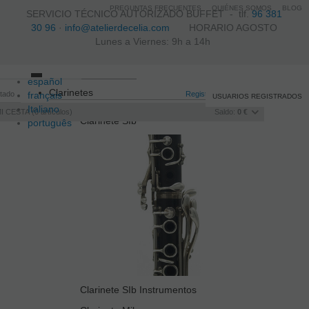
PREGUNTAS FRECUENTES
QUIÉNES SOMOS
BLOG
SERVICIO TÉCNICO AUTORIZADO BUFFET -
tlf.
96 381
30 96
·
info@atelierdecelia.com
HORARIO AGOSTO
Lunes a Viernes: 9h a 14h
español
Toggle
Clarinetes
itado
français
navigation
Registro
/
Iniciar sesión
USUARIOS REGISTRADOS
Italiano
I CESTA
0
artículos
Saldo:
0 €
Clarinete SIb
português
Clarinete SIb Instrumentos