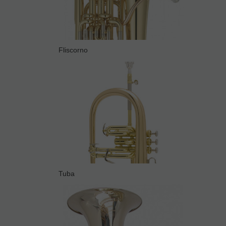
Fliscorno
Tuba