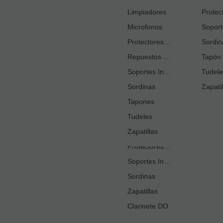
Cortacañas
Limpiadores
Microfonos
Ejercitadores de Respiración
Entrenadores Digitación
Protectores Boquilla
Sordin
Repuestos Saxo Alto
Estuches Guardacañas
Tapón 
Soportes Instrumento
Estuches Instrumento
Tudele
Sordinas
Fundas o Estuches Boquilla
Zapatil
Grasas
Tapones
Tudeles
Kits Accesorios Clarinete Sib
Limpiadores
Zapatillas
Protectores Boquilla
Soportes Instrumento
Sordinas
Zapatillas
Clarinete DO