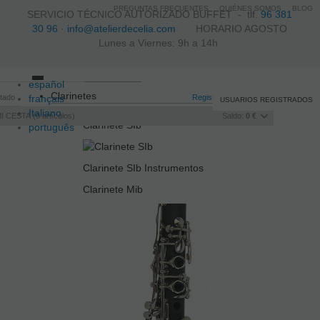
PREGUNTAS FRECUENTES
QUIÉNES SOMOS
BLOG
SERVICIO TÉCNICO AUTORIZADO BUFFET -
tlf.
96 381
30 96
·
info@atelierdecelia.com
HORARIO AGOSTO
Lunes a Viernes: 9h a 14h
español
Toggle
Clarinetes
itado
français
navigation
Registro
/
Iniciar sesión
USUARIOS REGISTRADOS
Italiano
I CESTA
0
artículos
Saldo:
0 €
Clarinete SIb
português
Clarinete SIb Instrumentos
Clarinete Mib