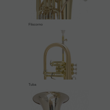
Fliscorno
Tuba