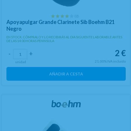
(2)
Apoyapulgar Grande Clarinete Sib Boehm B21
Negro
EN STOCK. CÓMPRALO Y LO RECIBIRÁS AL DIA SIGUIENTE LABORABLE ANTES
DE LAS 14:00 HORAS PENINSULA
2
€
-
+
21.00%
IVA incluido
unidad
AÑADIR A CESTA