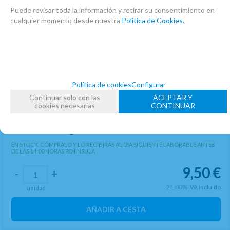
Puede revisar toda la información y retirar su consentimiento en
cualquier momento desde nuestra
Política de Cookies.
Política de cookies
Configurar
Continuar solo con las
ACEPTAR Y
cookies necesarias
CONTINUAR
(7)
Limpiador Clarinete Sib Interior Boehm B10
Microfibra Negro
EN STOCK. CÓMPRALO Y LO RECIBIRÁS AL DIA SIGUIENTE LABORABLE ANTES
DE LAS 14:00 HORAS PENINSULA
9,50
€
-
+
21.00%
IVA incluido
unidad
AÑADIR A CESTA