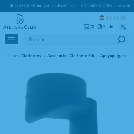
tlf.
96 381 30 96
·
info@atelierdecelia.com
HORARIO AGOSTO Lunes a Vierne
0
Saldo:
Usuarios 
Toggle
navigation
Home
Clarinetes
Accesorios Clarinete Sib
Apoyapulgares