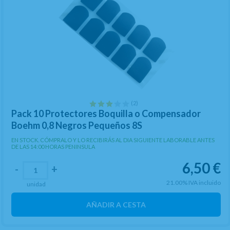
(2)
Pack 10 Protectores Boquilla o Compensador
Boehm 0,8 Negros Pequeños 8S
EN STOCK. CÓMPRALO Y LO RECIBIRÁS AL DIA SIGUIENTE LABORABLE ANTES
DE LAS 14:00 HORAS PENINSULA
6,50
€
-
+
21.00%
IVA incluido
unidad
AÑADIR A CESTA