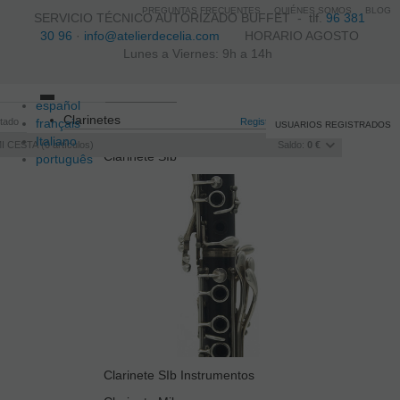
PREGUNTAS FRECUENTES
QUIÉNES SOMOS
BLOG
SERVICIO TÉCNICO AUTORIZADO BUFFET -
tlf.
96 381
30 96
·
info@atelierdecelia.com
HORARIO AGOSTO
Lunes a Viernes: 9h a 14h
español
Toggle
Clarinetes
itado
français
navigation
Registro
/
Iniciar sesión
USUARIOS REGISTRADOS
Italiano
I CESTA
0
artículos
Saldo:
0 €
Clarinete SIb
português
Clarinete SIb Instrumentos