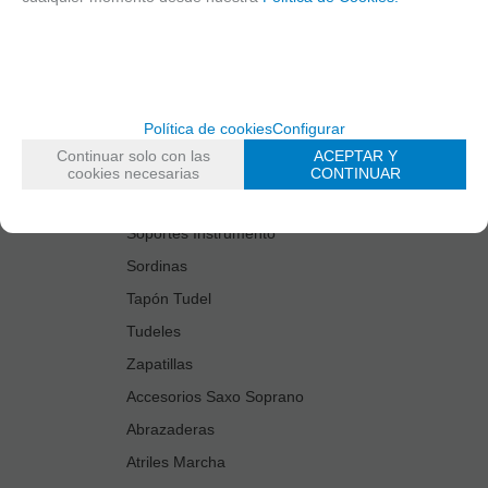
Estuches Guardacañas
Estuches Instrumento
Fundas Boquilla/Tudel
Kits Accesorios Saxo Tenor
Política de cookies
Configurar
Limpiadores
Continuar solo con las
ACEPTAR Y
Protectores Boquilla
cookies necesarias
CONTINUAR
Protectores Llaves
Soportes Instrumento
Sordinas
Tapón Tudel
Tudeles
Zapatillas
Accesorios Saxo Soprano
Abrazaderas
Atriles Marcha