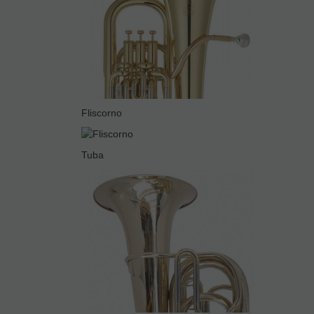
Fliscorno
Tuba