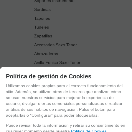
Soportes Instrumento
Sordinas
Tapones
Tudeles
Zapatillas
Accesorios Saxo Tenor
Abrazaderas
Anillo Fonico Saxo Tenor
Atriles Marcha
Política de gestión de Cookies
Boquillas
Utilizamos cookies propias para el correcto funcionamiento del
Boquilleros
sitio. Además, se utilizan otras de terceros que analizan cómo
se usan nuestros servicios para mejorar la experiencia de
Cañas
usuario, divulgar ofertas comerciales personalizadas o realizar
Cordones Arneses
análisis de sus hábitos de navegación. Pulse el botón para
aceptarlas o “Configurar” para poder bloquearlas.
Cortacañas
Deflector Saxo Tenor
Puede revisar toda la información y retirar su consentimiento en
cualquier momento desde nuestra
Política de Cookies.