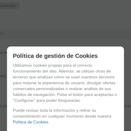
Clarinetes
e 5
oyección. Gracias a atelierdecelia por su atención tan cordial.
Política de gestión de Cookies
Utilizamos cookies propias para el correcto
funcionamiento del sitio. Además, se utilizan otras de
dar
Valorar
terceros que analizan cómo se usan nuestros servicios
para mejorar la experiencia de usuario, divulgar ofertas
comerciales personalizadas o realizar análisis de sus
hábitos de navegación. Pulse el botón para aceptarlas o
Suscríbete y disfruta de ventajas y exclusivas
“Configurar” para poder bloquearlas.
el primero en recibir las novedades y disfruta de descuentos y promociones exclus
Puede revisar toda la información y retirar su
consentimiento en cualquier momento desde nuestra
Política de Cookies.
He leído y acepto el
envío de publicidad