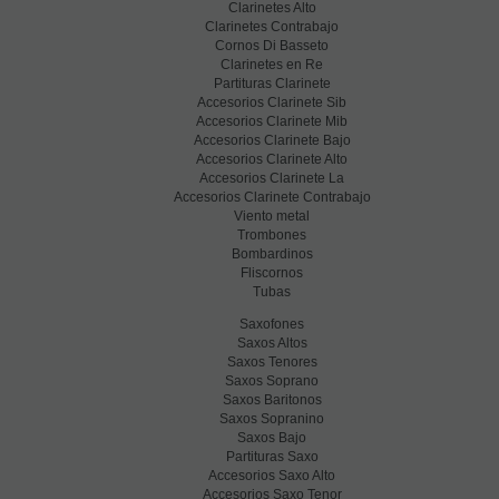
Clarinetes Alto
Clarinetes Contrabajo
Cornos Di Basseto
Clarinetes en Re
Partituras Clarinete
Accesorios Clarinete Sib
Accesorios Clarinete Mib
Accesorios Clarinete Bajo
Accesorios Clarinete Alto
Accesorios Clarinete La
Accesorios Clarinete Contrabajo
Viento metal
Trombones
Bombardinos
Fliscornos
Tubas
Saxofones
Saxos Altos
Saxos Tenores
Saxos Soprano
Saxos Baritonos
Saxos Sopranino
Saxos Bajo
Partituras Saxo
Accesorios Saxo Alto
Accesorios Saxo Tenor