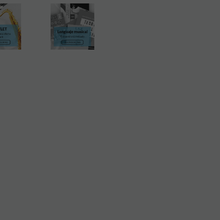
 francesa
Vandoren
, es
a agarra perfectamente, y
nete Sib
,
Requinto
,