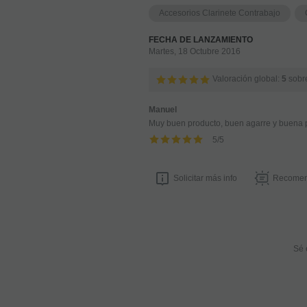
Accesorios Clarinete Contrabajo
FECHA DE LANZAMIENTO
Martes, 18 Octubre 2016
Valoración global:
5
sobr
Manuel
Muy buen producto, buen agarre y buena pr
5
/
5
Solicitar más info
Recomen
Sé 