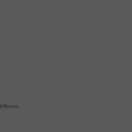
 francesa
Vandoren
, es
a agarra perfectamente, y
nete Sib
,
Requinto
,
di Basseto