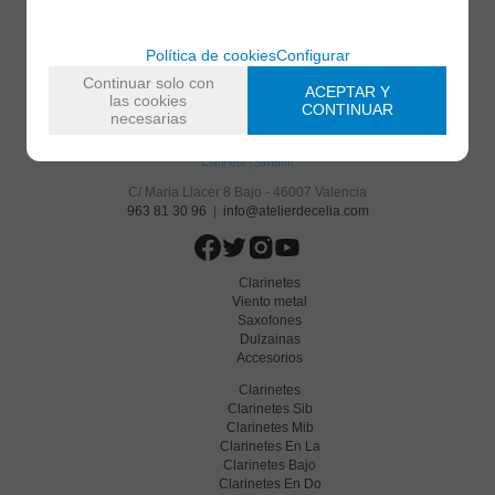
Política de cookies
Configurar
Continuar solo con
ACEPTAR Y
las cookies
CONTINUAR
necesarias
C/ Maria Llacer 8 Bajo - 46007 Valencia
963 81 30 96
|
info@atelierdecelia.com
Clarinetes
Viento metal
Saxofones
Dulzainas
Accesorios
Clarinetes
Clarinetes Sib
Clarinetes Mib
Clarinetes En La
Clarinetes Bajo
Clarinetes En Do