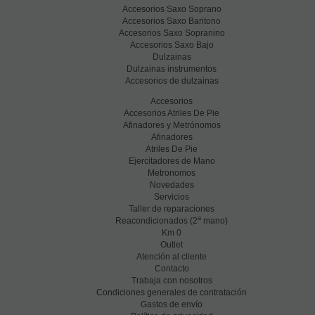
Accesorios Saxo Soprano
Accesorios Saxo Baritono
Accesorios Saxo Sopranino
Accesorios Saxo Bajo
Dulzainas
Dulzainas instrumentos
Accesorios de dulzainas
Accesorios
Accesorios Atriles De Pie
Afinadores y Metrónomos
Afinadores
Atriles De Pie
Ejercitadores de Mano
Metronomos
Novedades
Servicios
Taller de reparaciones
a
Reacondicionados (2
mano)
Km 0
Outlet
Atención al cliente
Contacto
Trabaja con nosotros
Condiciones generales de contratación
Gastos de envío