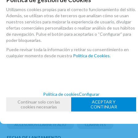
clarinete sib
,
clarinete bajo
y
clarinete
Utilizamos cookies propias para el correcto funcionamiento del sitio.
contrabajo
.
Además, se utilizan otras de terceros que analizan cómo se usan
nuestros servicios para mejorar la experiencia de usuario, divulgar
ofertas comerciales personalizadas o realizar análisis de sus hábitos
de navegación. Pulse el botón para aceptarlas o “Configurar” para
poder bloquearlas.
Puede revisar toda la información y retirar su consentimiento en
cualquier momento desde nuestra
Política de Cookies.
Agustín
De las mejores abrazaderas que he usado.
5
/
5
Política de cookies
Configurar
MARCA
Continuar solo con las
ACEPTAR Y
VANDOREN
cookies necesarias
CONTINUAR
FAMILIAS RELACIONADAS
ACCESORIOS CLARINETE ALTO
CLARINETES
FECHA DE LANZAMIENTO