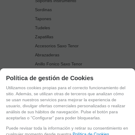
Soportes Instrumento
Sordinas
Tapones
Tudeles
Zapatillas
Accesorios Saxo Tenor
Abrazaderas
Anillo Fonico Saxo Tenor
Atriles Marcha
Política de gestión de Cookies
Boquillas
Utilizamos cookies propias para el correcto funcionamiento del
Boquilleros
sitio. Además, se utilizan otras de terceros que analizan cómo
se usan nuestros servicios para mejorar la experiencia de
Cañas
usuario, divulgar ofertas comerciales personalizadas o realizar
Cordones Arneses
análisis de sus hábitos de navegación. Pulse el botón para
aceptarlas o “Configurar” para poder bloquearlas.
Cortacañas
Deflector Saxo Tenor
Puede revisar toda la información y retirar su consentimiento en
cualquier momento desde nuestra
Política de Cookies.