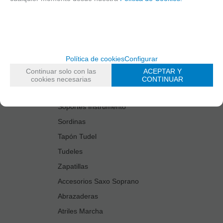
Estuches Guardacañas
Estuches Instrumento
Fundas Boquilla/Tudel
Kits Accesorios Saxo Tenor
Política de cookies
Configurar
Limpiadores
Continuar solo con las
ACEPTAR Y
Protectores Boquilla
cookies necesarias
CONTINUAR
Protectores Llaves
Soportes Instrumento
Sordinas
Tapón Tudel
Tudeles
Zapatillas
Accesorios Saxo Soprano
Abrazaderas
Atriles Marcha