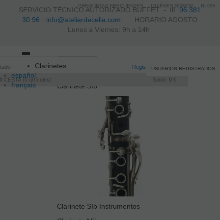
PREGUNTAS FRECUENTES
QUIÉNES SOMOS
BLOG
SERVICIO TÉCNICO AUTORIZADO BUFFET -
tlf.
96 381
30 96
·
info@atelierdecelia.com
HORARIO AGOSTO
Lunes a Viernes: 9h a 14h
Toggle
Clarinetes
itado
navigation
Registro
/
Iniciar sesión
USUARIOS REGISTRADOS
español
I CESTA
0
artículos
Saldo:
0 €
français
Clarinete SIb
Italiano
português
Clarinete SIb Instrumentos