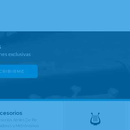
s
nes exclusivas
cesorios
sorios Atriles De Pie
nadores y Metrónomos