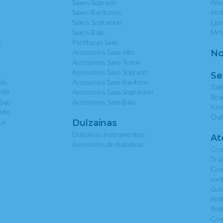
Saxos Soprano
Afi
Saxos Baritonos
Atri
Saxos Sopranino
Eje
Saxos Bajo
Met
o
Partituras Saxo
Accesorios Saxo Alto
No
Accesorios Saxo Tenor
Accesorios Saxo Soprano
Se
Sib
Accesorios Saxo Baritono
Tall
Mib
Accesorios Saxo Sopranino
Rea
Bajo
Accesorios Saxo Bajo
Km 
Alto
Out
La
Dulzainas
Dulzainas instrumentos
At
Accesorios de dulzainas
Con
Tra
Con
con
Gas
Polí
Polí
Con