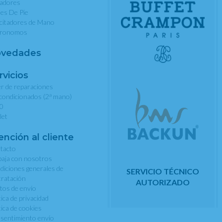
nadores
les De Pie
rcitadores de Mano
ronomos
vedades
rvicios
er de reparaciones
a
condicionados (2
mano)
0
let
ención al cliente
tacto
baja con nosotros
diciones generales de
SERVICIO TÉCNICO
tratación
AUTORIZADO
tos de envío
tica de privacidad
tica de cookies
sentimiento envío