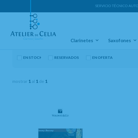
SERVICIO TÉCNICO AUT
Home
VOLONTE
Clarinetes
Saxofones
EN STOCK. CÓMPRALO Y LO RECIBIRÁS AL DIA SIGUIENTE LAB
RESERVADOS
EN OFERTA
mostrar
1
al
1
de
1