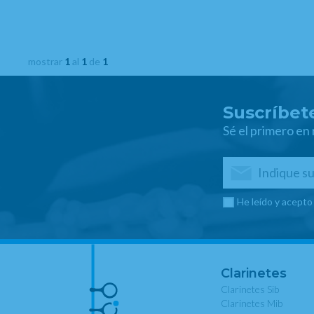
mostrar
1
al
1
de
1
Suscríbete
Sé el primero en
He leído y acepto
Clarinetes
Clarinetes Sib
Clarinetes Mib