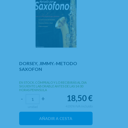
DORSEY, JIMMY.-METODO
SAXOFON
EN STOCK. CÓMPRALO Y LO RECIBIRÁS AL DIA
SIGUIENTE LABORABLE ANTES DE LAS 14:00
HORAS PENINSULA
18,50
€
-
+
4.00%
IVA incluido
unidad
AÑADIR A CESTA