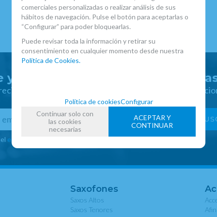
comerciales personalizadas o realizar análisis de sus
hábitos de navegación. Pulse el botón para aceptarlas o
“Configurar” para poder bloquearlas.
Puede revisar toda la información y retirar su
consentimiento en cualquier momento desde nuestra
Política de Cookies.
 y disfruta de ventajas y exclusiva
 recibir las novedades y disfruta de descuentos y promocio
Política de cookies
Configurar
Continuar solo con
ACEPTAR Y
las cookies
CONTINUAR
necesarias
 el
envío de publicidad
Saxofones
Ac
Saxos Altos
Acce
Saxos Tenores
Afi