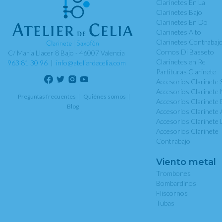
Clarinetes En La
Clarinetes Bajo
Clarinetes En Do
Clarinetes Alto
Clarinetes Contrabaj
Cornos Di Basseto
C/ Maria Llacer 8 Bajo - 46007 Valencia
Clarinetes en Re
963 81 30 96
|
info@atelierdecelia.com
Partituras Clarinete
Accesorios Clarinete 
Accesorios Clarinete 
Preguntas frecuentes
Quiénes somos
Accesorios Clarinete 
Blog
Accesorios Clarinete 
Accesorios Clarinete 
Accesorios Clarinete
Contrabajo
Viento metal
Trombones
Bombardinos
Fliscornos
Tubas