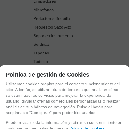
Limpiadores
Microfonos
Protectores Boquilla
Repuestos Saxo Alto
Soportes Instrumento
Sordinas
Tapones
Tudeles
Zapatillas
Política de gestión de Cookies
Accesorios Saxo Tenor
Utilizamos cookies propias para el correcto funcionamiento del
Abrazaderas
sitio. Además, se utilizan otras de terceros que analizan cómo
se usan nuestros servicios para mejorar la experiencia de
Anillo Fonico Saxo Tenor
usuario, divulgar ofertas comerciales personalizadas o realizar
Atriles Marcha
análisis de sus hábitos de navegación. Pulse el botón para
aceptarlas o “Configurar” para poder bloquearlas.
Boquillas
Boquilleros
Puede revisar toda la información y retirar su consentimiento en
cualquier momento desde nuestra
Política de Cookies.