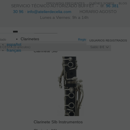
PREGUNTAS FRECUENTES
QUIÉNES SOMOS
BLOG
SERVICIO TÉCNICO AUTORIZADO BUFFET -
tlf.
96 381
30 96
·
info@atelierdecelia.com
HORARIO AGOSTO
Lunes a Viernes: 9h a 14h
Toggle
Clarinetes
itado
navigation
Registro
/
Iniciar sesión
USUARIOS REGISTRADOS
español
I CESTA
0
artículos
Saldo:
0 €
français
Clarinete SIb
Italiano
português
Clarinete SIb Instrumentos