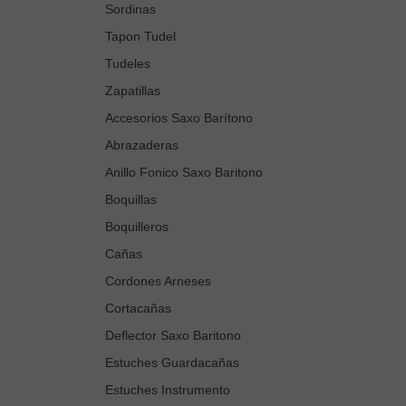
Sordinas
Tapon Tudel
Tudeles
Zapatillas
Accesorios Saxo Barítono
Abrazaderas
Anillo Fonico Saxo Baritono
Boquillas
Boquilleros
Cañas
Cordones Arneses
Cortacañas
Deflector Saxo Baritono
Estuches Guardacañas
Estuches Instrumento