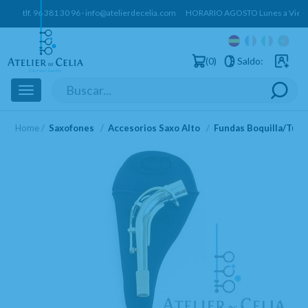
tlf.
96 381 30 96
·
info@atelierdecelia.com
HORARIO AGOSTO Lunes a Vierne
0
Saldo:
Usuarios 
Toggle
navigation
Home
Saxofones
Accesorios Saxo Alto
Fundas Boquilla/Tude