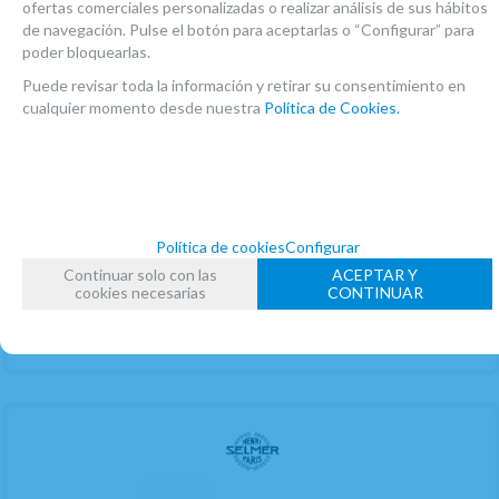
ofertas comerciales personalizadas o realizar análisis de sus hábitos
de navegación. Pulse el botón para aceptarlas o “Configurar” para
poder bloquearlas.
Puede revisar toda la información y retirar su consentimiento en
cualquier momento desde nuestra
Política de Cookies.
Tudel Saxo Alto Selmer Jubile Serie III Chapado
Oro AUO
CONSULTAR STOCK. AGOTADO TEMPORALMENTE.
1.412,48
€
-
+
Política de cookies
Configurar
Continuar solo con las
ACEPTAR Y
21.00%
IVA incluido
unidad
cookies necesarias
CONTINUAR
RESERVA PREPAGO