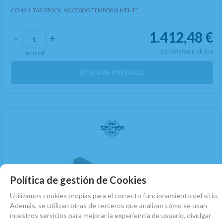
CONSULTAR STOCK. AGOTADO TEMPORALMENTE.
1.412,48
€
-
+
21.00%
IVA incluido
unidad
RESERVA PREPAGO
Política de gestión de Cookies
Utilizamos cookies propias para el correcto funcionamiento del sitio.
Además, se utilizan otras de terceros que analizan cómo se usan
nuestros servicios para mejorar la experiencia de usuario, divulgar