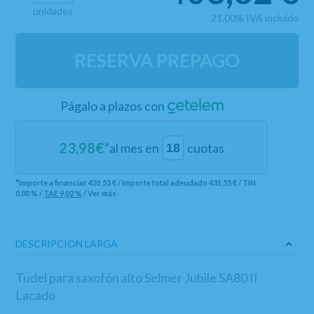
unidades
21.00%
IVA incluido
RESERVA PREPAGO
Págalo a plazos con
23,98
€*
al mes en
cuotas
*Importe a financiar
431,55 €
/
Importe total adeudado
431,55 €
/
TIN
0,00 %
/
TAE
9,02 %
/
Ver más
DESCRIPCIÓN LARGA
Tudel para saxofón alto Selmer Jubile SA80 II
Lacado