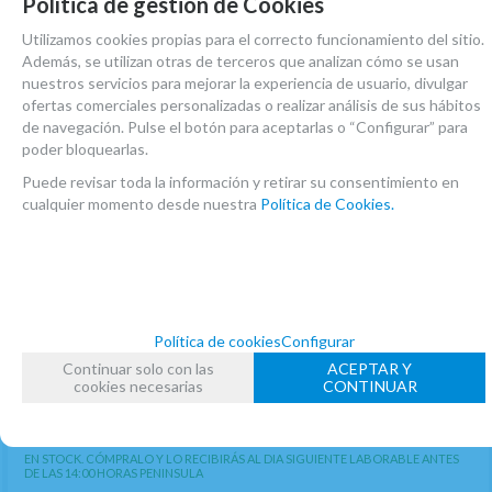
Política de gestión de Cookies
Utilizamos cookies propias para el correcto funcionamiento del sitio.
Además, se utilizan otras de terceros que analizan cómo se usan
nuestros servicios para mejorar la experiencia de usuario, divulgar
ofertas comerciales personalizadas o realizar análisis de sus hábitos
de navegación. Pulse el botón para aceptarlas o “Configurar” para
poder bloquearlas.
Puede revisar toda la información y retirar su consentimiento en
cualquier momento desde nuestra
Política de Cookies.
Política de cookies
Configurar
Continuar solo con las
ACEPTAR Y
cookies necesarias
CONTINUAR
Funda Tudel Saxo Alto Bg Pa
EN STOCK. CÓMPRALO Y LO RECIBIRÁS AL DIA SIGUIENTE LABORABLE ANTES
DE LAS 14:00 HORAS PENINSULA