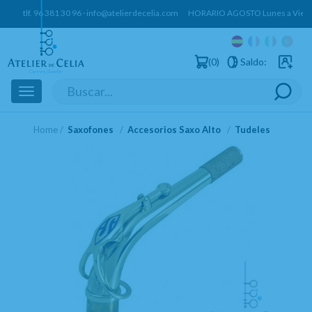
tlf.
96 381 30 96
·
info@atelierdecelia.com
HORARIO AGOSTO Lunes a Vierne
0
Saldo:
Usuarios 
Toggle
navigation
Home
Saxofones
Accesorios Saxo Alto
Tudeles