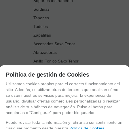
Soportes Instrumento
Sordinas
Tapones
Tudeles
Zapatillas
Accesorios Saxo Tenor
Abrazaderas
Anillo Fonico Saxo Tenor
Atriles Marcha
Política de gestión de Cookies
Boquillas
Utilizamos cookies propias para el correcto funcionamiento del
Boquilleros
sitio. Además, se utilizan otras de terceros que analizan cómo
se usan nuestros servicios para mejorar la experiencia de
Cañas
usuario, divulgar ofertas comerciales personalizadas o realizar
Cordones Arneses
análisis de sus hábitos de navegación. Pulse el botón para
aceptarlas o “Configurar” para poder bloquearlas.
Cortacañas
Deflector Saxo Tenor
Puede revisar toda la información y retirar su consentimiento en
cualquier momento desde nuestra
Política de Cookies.