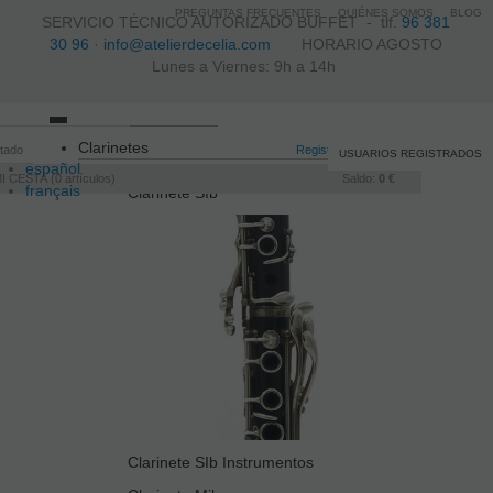
PREGUNTAS FRECUENTES
QUIÉNES SOMOS
BLOG
SERVICIO TÉCNICO AUTORIZADO BUFFET -
tlf.
96 381
30 96
·
info@atelierdecelia.com
HORARIO AGOSTO
Lunes a Viernes: 9h a 14h
Toggle
Clarinetes
itado
navigation
Registro
/
Iniciar sesión
USUARIOS REGISTRADOS
español
I CESTA
0
artículos
Saldo:
0 €
français
Clarinete SIb
Italiano
português
Clarinete SIb Instrumentos