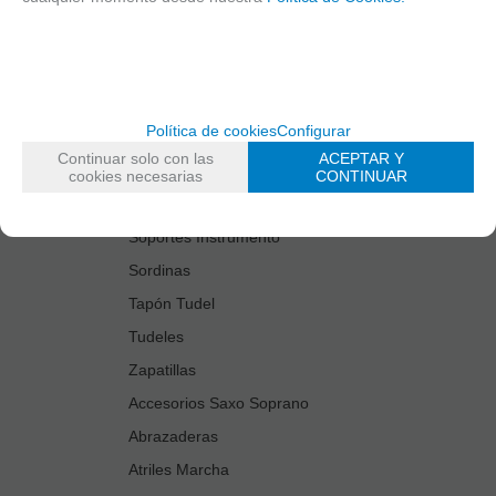
Estuches Guardacañas
Estuches Instrumento
Fundas Boquilla/Tudel
Kits Accesorios Saxo Tenor
Política de cookies
Configurar
Limpiadores
Continuar solo con las
ACEPTAR Y
Protectores Boquilla
cookies necesarias
CONTINUAR
Protectores Llaves
Soportes Instrumento
Sordinas
Tapón Tudel
Tudeles
Zapatillas
Accesorios Saxo Soprano
Abrazaderas
Atriles Marcha