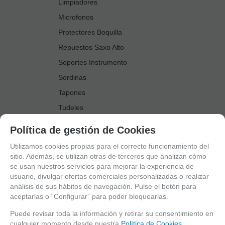
Limpiadores
Microfonos
Protectores Boquilla
Repuestos Saxo Alto
Soportes Instrumento
Sordinas
Tapones
Tudeles
Zapatillas
Política de gestión de Cookies
Accesorios Saxo Tenor
Utilizamos cookies propias para el correcto funcionamiento del
Abrazaderas
sitio. Además, se utilizan otras de terceros que analizan cómo
se usan nuestros servicios para mejorar la experiencia de
Anillo Fonico Saxo Tenor
usuario, divulgar ofertas comerciales personalizadas o realizar
Atriles Marcha
análisis de sus hábitos de navegación. Pulse el botón para
aceptarlas o “Configurar” para poder bloquearlas.
Boquillas
Boquilleros
Puede revisar toda la información y retirar su consentimiento en
cualquier momento desde nuestra
Política de Cookies.