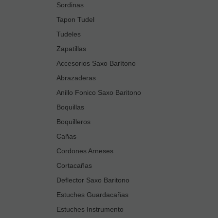
Sordinas
Tapon Tudel
Tudeles
Zapatillas
Accesorios Saxo Barítono
Abrazaderas
Anillo Fonico Saxo Baritono
Boquillas
Boquilleros
Cañas
Cordones Arneses
Cortacañas
Deflector Saxo Baritono
Estuches Guardacañas
Estuches Instrumento