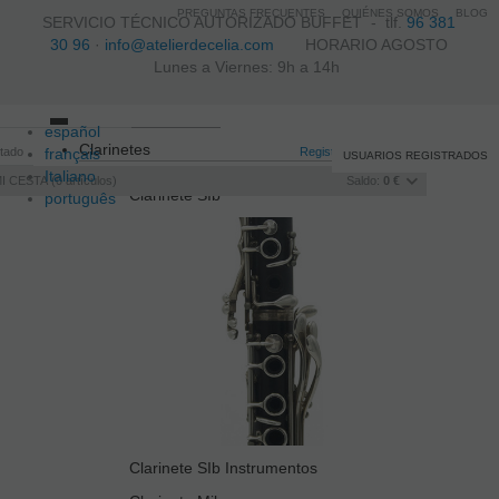
PREGUNTAS FRECUENTES
QUIÉNES SOMOS
BLOG
SERVICIO TÉCNICO AUTORIZADO BUFFET -
tlf.
96 381
30 96
·
info@atelierdecelia.com
HORARIO AGOSTO
Lunes a Viernes: 9h a 14h
español
Toggle
Clarinetes
itado
français
navigation
Registro
/
Iniciar sesión
USUARIOS REGISTRADOS
Italiano
I CESTA
0
artículos
Saldo:
0 €
Clarinete SIb
português
Clarinete SIb Instrumentos