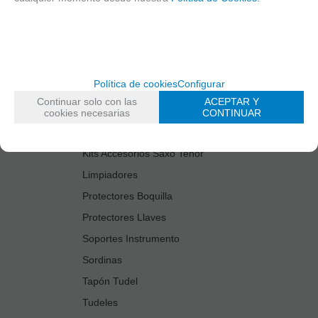
Cañas
Cordones Arneses
Cortacañas
Deflector Saxo Tenor
Política de cookies
Configurar
Estuches Guardacañas
Continuar solo con las
ACEPTAR Y
Estuches Instrumento
cookies necesarias
CONTINUAR
Fundas Boquilla/Tudel
Kits Accesorios Saxo Tenor
Limpiadores
Protectores Boquilla
Protectores Llaves
Soportes Instrumento
Sordinas
Tapón Tudel
Tudeles