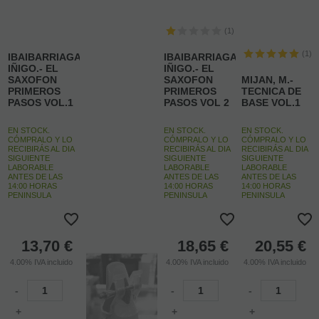
(1)
(1)
IBAIBARRIAGA,
IBAIBARRIAGA,
IÑIGO.- EL
IÑIGO.- EL
SAXOFON
SAXOFON
MIJAN, M.-
PRIMEROS
PRIMEROS
TECNICA DE
PASOS VOL.1
PASOS VOL 2
BASE VOL.1
EN STOCK.
EN STOCK.
EN STOCK.
CÓMPRALO Y LO
CÓMPRALO Y LO
CÓMPRALO Y LO
RECIBIRÁS AL DIA
RECIBIRÁS AL DIA
RECIBIRÁS AL DIA
SIGUIENTE
SIGUIENTE
SIGUIENTE
LABORABLE
LABORABLE
LABORABLE
ANTES DE LAS
ANTES DE LAS
ANTES DE LAS
14:00 HORAS
14:00 HORAS
14:00 HORAS
PENINSULA
PENINSULA
PENINSULA
13,70
€
18,65
€
20,55
€
4.00%
IVA incluido
4.00%
IVA incluido
4.00%
IVA incluido
-
-
-
+
+
+