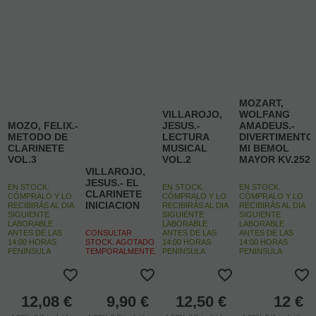
MOZART,
VILLAROJO,
WOLFANG
MOZO, FELIX.-
JESUS.-
AMADEUS.-
METODO DE
LECTURA
DIVERTIMENTO
CLARINETE
MUSICAL
MI BEMOL
VOL.3
VOL.2
MAYOR KV.252
VILLAROJO,
JESUS.- EL
EN STOCK.
EN STOCK.
EN STOCK.
CLARINETE
CÓMPRALO Y LO
CÓMPRALO Y LO
CÓMPRALO Y LO
INICIACION
RECIBIRÁS AL DIA
RECIBIRÁS AL DIA
RECIBIRÁS AL DIA
SIGUIENTE
SIGUIENTE
SIGUIENTE
LABORABLE
LABORABLE
LABORABLE
ANTES DE LAS
CONSULTAR
ANTES DE LAS
ANTES DE LAS
14:00 HORAS
STOCK. AGOTADO
14:00 HORAS
14:00 HORAS
PENINSULA
TEMPORALMENTE.
PENINSULA
PENINSULA
12,08
€
9,90
€
12,50
€
12
€