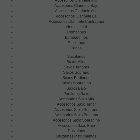
Accesorios Clarinete Mib
Accesorios Clarinete Bajo
Accesorios Clarinete Alto
Accesorios Clarinete La
Accesorios Clarinete Contrabajo
Viento metal
Trombones
Bombardinos
Fliscornos
Tubas
Saxofones
Saxos Altos
Saxos Tenores
Saxos Soprano
Saxos Baritonos
Saxos Sopranino
Saxos Bajo
Partituras Saxo
Accesorios Saxo Alto
Accesorios Saxo Tenor
Accesorios Saxo Soprano
Accesorios Saxo Baritono
Accesorios Saxo Sopranino
Accesorios Saxo Bajo
Dulzainas
Dulzainas instrumentos