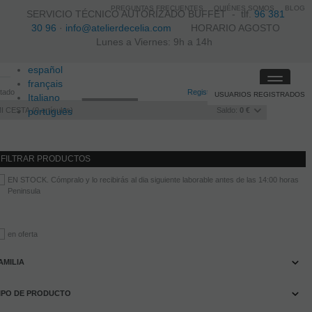
PREGUNTAS FRECUENTES
QUIÉNES SOMOS
BLOG
SERVICIO TÉCNICO AUTORIZADO BUFFET -
tlf.
96 381
30 96
·
info@atelierdecelia.com
HORARIO AGOSTO
Lunes a Viernes: 9h a 14h
español
Toggle
français
itado
Registro
/
Iniciar sesión
USUARIOS REGISTRADOS
navigati
Italiano
I CESTA
português
0
artículos
Saldo:
0 €
FILTRAR PRODUCTOS
EN STOCK. Cómpralo y lo recibirás al dia siguiente laborable antes de las 14:00 horas
Peninsula
en oferta
AMILIA
IPO DE PRODUCTO