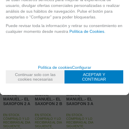
usuario, divulgar ofertas comerciales personalizadas o realizar
análisis de sus hábitos de navegación. Pulse el botón para
aceptarlas o “Configurar” para poder bloquearlas.
Puede revisar toda la información y retirar su consentimiento en
cualquier momento desde nuestra
Política de Cookies.
Política de cookies
Configurar
Continuar solo con las
ACEPTAR Y
cookies necesarias
CONTINUAR
MIJAN,
MIJAN,
MIJAN,
MANUEL.- EL
MANUEL.- EL
MANUEL.- EL
SAXOFON 2 A
SAXOFON 2 B
SAXOFON 3 A
EN STOCK.
EN STOCK.
EN STOCK.
CÓMPRALO Y LO
CÓMPRALO Y LO
CÓMPRALO Y LO
RECIBIRÁS AL DIA
RECIBIRÁS AL DIA
RECIBIRÁS AL DIA
SIGUIENTE
SIGUIENTE
SIGUIENTE