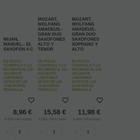
MOZART,
MOZART,
WOLFANG
WOLFANG
AMADEUS.-
AMADEUS.-
GRAN DUO
GRAN DUO
MIJAN,
SAXOFONES
SAXOFONES
MANUEL.- EL
ALTO Y
SOPRANO Y
SAXOFON 4 C
TENOR
ALTO
EN STOCK.
EN STOCK.
EN STOCK.
CÓMPRALO Y LO
CÓMPRALO Y LO
CÓMPRALO Y LO
RECIBIRÁS AL DIA
RECIBIRÁS AL DIA
RECIBIRÁS AL DIA
SIGUIENTE
SIGUIENTE
SIGUIENTE
LABORABLE
LABORABLE
LABORABLE
ANTES DE LAS
ANTES DE LAS
ANTES DE LAS
14:00 HORAS
14:00 HORAS
14:00 HORAS
PENINSULA
PENINSULA
PENINSULA
8,96
€
15,58
€
11,98
€
4.00%
IVA incluido
4.00%
IVA incluido
4.00%
IVA incluido
-
-
-