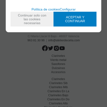
Política de cookies
Configurar
Continuar solo con
ACEPTAR Y
las cookies
CONTINUAR
necesarias
C/ Maria Llacer 8 Bajo - 46007 Valencia
963 81 30 96
|
info@atelierdecelia.com
Clarinetes
Viento metal
Saxofones
Dulzainas
Accesorios
Clarinetes
Clarinetes Sib
Clarinetes Mib
Clarinetes En La
Clarinetes Bajo
Clarinetes En Do
Clarinetes Alto