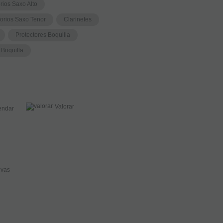
rios Saxo Alto
orios Saxo Tenor
Clarinetes
Protectores Boquilla
 Boquilla
Valorar
ndar
ivas