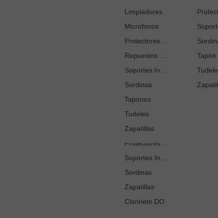
Cortacañas
Limpiadores
Microfonos
Ejercitadores de Respiración
Entrenadores Digitación
Protectores Boquilla
Sordin
Repuestos Saxo Alto
Estuches Guardacañas
Tapón 
Soportes Instrumento
Estuches Instrumento
Tudele
Sordinas
Fundas o Estuches Boquilla
Zapatil
Grasas
Tapones
Tudeles
Kits Accesorios Clarinete Sib
Limpiadores
Zapatillas
Protectores Boquilla
Soportes Instrumento
Sordinas
Zapatillas
Clarinete DO