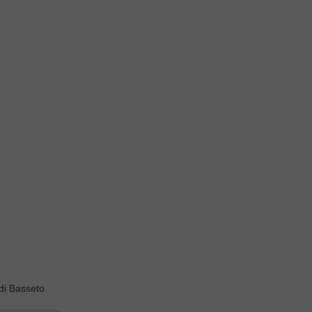
re 5
4
valoraciones
ete.
Yamaha es el mejor de todos los que he
 los protectores negros
di Basseto