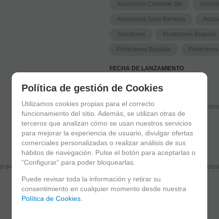
Accesorios Clarinete Sib
Acceso
Accesorios Saxo Baritono
Acces
Saxofones
Protectores Boquilla
Protectores Boquilla
Protectores
FECHA DE LANZAMIENTO
Martes, 7 Marzo 2017
Política de gestión de Cookies
Utilizamos cookies propias para el correcto
Solicitar más info
Recome
funcionamiento del sitio. Además, se utilizan otras de
terceros que analizan cómo se usan nuestros servicios
para mejorar la experiencia de usuario, divulgar ofertas
comerciales personalizadas o realizar análisis de sus
Suscríbete y disfruta de ventajas y exclusivas
hábitos de navegación. Pulse el botón para aceptarlas o
“Configurar” para poder bloquearlas.
el primero en recibir las novedades y disfruta de descuentos y promociones exclus
Puede revisar toda la información y retirar su
consentimiento en cualquier momento desde nuestra
Política de Cookies.
He leído y acepto el
envío de publicidad