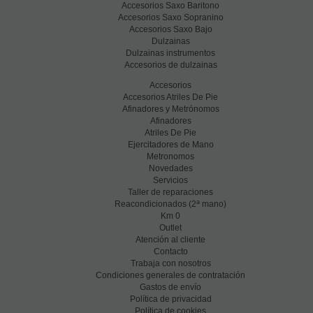
Accesorios Saxo Baritono
Accesorios Saxo Sopranino
Accesorios Saxo Bajo
Dulzainas
Dulzainas instrumentos
Accesorios de dulzainas
Accesorios
Accesorios Atriles De Pie
Afinadores y Metrónomos
Afinadores
Atriles De Pie
Ejercitadores de Mano
Metronomos
Novedades
Servicios
Taller de reparaciones
a
Reacondicionados (2
mano)
Km 0
Outlet
Atención al cliente
Contacto
Trabaja con nosotros
Condiciones generales de contratación
Gastos de envío
Política de privacidad
Política de cookies