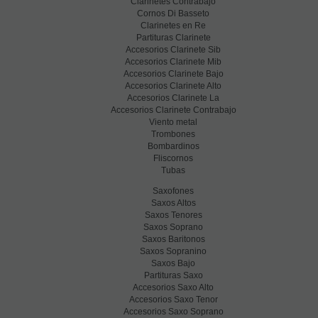
Clarinetes Contrabajo
Cornos Di Basseto
Clarinetes en Re
Partituras Clarinete
Accesorios Clarinete Sib
Accesorios Clarinete Mib
Accesorios Clarinete Bajo
Accesorios Clarinete Alto
Accesorios Clarinete La
Accesorios Clarinete Contrabajo
Viento metal
Trombones
Bombardinos
Fliscornos
Tubas
Saxofones
Saxos Altos
Saxos Tenores
Saxos Soprano
Saxos Baritonos
Saxos Sopranino
Saxos Bajo
Partituras Saxo
Accesorios Saxo Alto
Accesorios Saxo Tenor
Accesorios Saxo Soprano