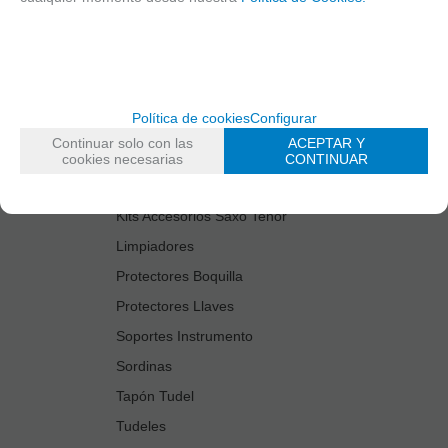
Cañas
Cordones Arneses
Cortacañas
Deflector Saxo Tenor
Política de cookies
Configurar
Estuches Guardacañas
Continuar solo con las
ACEPTAR Y
Estuches Instrumento
cookies necesarias
CONTINUAR
Fundas Boquilla/Tudel
Kits Accesorios Saxo Tenor
Limpiadores
Protectores Boquilla
Protectores Llaves
Soportes Instrumento
Sordinas
Tapón Tudel
Tudeles