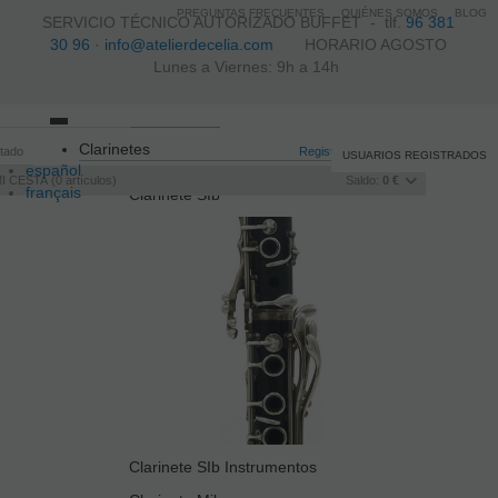
PREGUNTAS FRECUENTES
QUIÉNES SOMOS
BLOG
SERVICIO TÉCNICO AUTORIZADO BUFFET -
tlf.
96 381
30 96
·
info@atelierdecelia.com
HORARIO AGOSTO
Lunes a Viernes: 9h a 14h
Toggle
Clarinetes
itado
navigation
Registro
/
Iniciar sesión
USUARIOS REGISTRADOS
español
I CESTA
0
artículos
Saldo:
0 €
français
Clarinete SIb
Italiano
português
Clarinete SIb Instrumentos