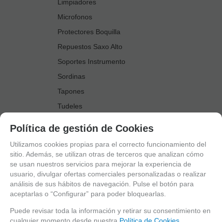
Limpiadores
Microfonos
Protectores Boquilla
Repuestos Saxo Alto
Soportes Instrumento
Sordinas
Tapones
Tudeles
Zapatillas
Política de gestión de Cookies
Accesorios Saxo Tenor
Utilizamos cookies propias para el correcto funcionamiento del
Abrazaderas
sitio. Además, se utilizan otras de terceros que analizan cómo
se usan nuestros servicios para mejorar la experiencia de
Anillo Fonico Saxo Tenor
usuario, divulgar ofertas comerciales personalizadas o realizar
Atriles Marcha
análisis de sus hábitos de navegación. Pulse el botón para
aceptarlas o “Configurar” para poder bloquearlas.
Boquillas
Boquilleros
Puede revisar toda la información y retirar su consentimiento en
cualquier momento desde nuestra
Política de Cookies.