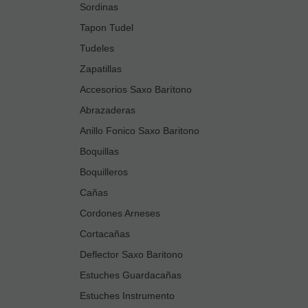
Sordinas
Tapon Tudel
Tudeles
Zapatillas
Accesorios Saxo Barítono
Abrazaderas
Anillo Fonico Saxo Baritono
Boquillas
Boquilleros
Cañas
Cordones Arneses
Cortacañas
Deflector Saxo Baritono
Estuches Guardacañas
Estuches Instrumento