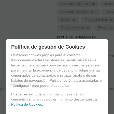
Accesorios Clarinete Sib
Acceso
Accesorios Saxo Baritono
Acces
Saxofones
Protectores Boquilla
Protectores Boquilla
Protectores
FECHA DE LANZAMIENTO
Domingo, 31 Diciembre 2017
Política de gestión de Cookies
Utilizamos cookies propias para el correcto
Solicitar más info
funcionamiento del sitio. Además, se utilizan otras de
terceros que analizan cómo se usan nuestros servicios
para mejorar la experiencia de usuario, divulgar ofertas
comerciales personalizadas o realizar análisis de sus
hábitos de navegación. Pulse el botón para aceptarlas o
Suscríbete y disfruta de ventajas y exclusivas
“Configurar” para poder bloquearlas.
el primero en recibir las novedades y disfruta de descuentos y promociones exclus
Puede revisar toda la información y retirar su
consentimiento en cualquier momento desde nuestra
Política de Cookies.
He leído y acepto el
envío de publicidad