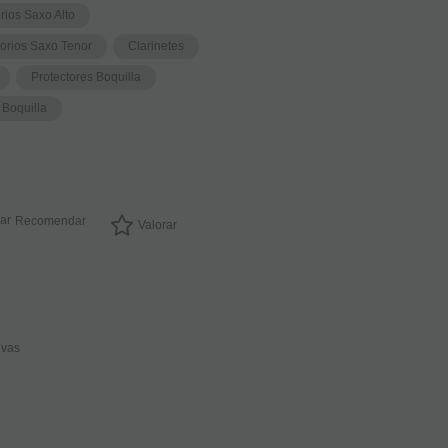
rios Saxo Alto
orios Saxo Tenor
Clarinetes
Protectores Boquilla
 Boquilla
Recomendar
Valorar
ivas