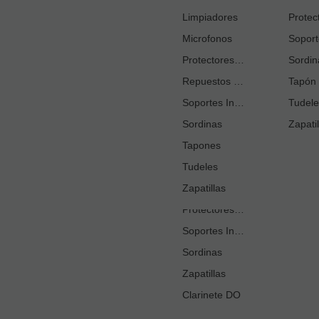
Cortacañas
Limpiadores
Microfonos
Ejercitadores de Respiración
Entrenadores Digitación
Protectores Boquilla
Sordin
Repuestos Saxo Alto
Estuches Guardacañas
Tapón 
Soportes Instrumento
Estuches Instrumento
Tudele
Sordinas
Fundas o Estuches Boquilla
Zapatil
Grasas
Tapones
Tudeles
Kits Accesorios Clarinete Sib
Limpiadores
Zapatillas
Protectores Boquilla
Soportes Instrumento
Sordinas
Zapatillas
Clarinete DO