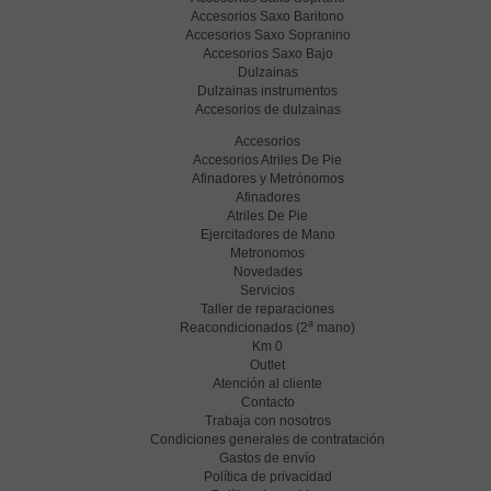
Accesorios Saxo Baritono
Accesorios Saxo Sopranino
Accesorios Saxo Bajo
Dulzainas
Dulzainas instrumentos
Accesorios de dulzainas
Accesorios
Accesorios Atriles De Pie
Afinadores y Metrónomos
Afinadores
Atriles De Pie
Ejercitadores de Mano
Metronomos
Novedades
Servicios
Taller de reparaciones
a
Reacondicionados (2
mano)
Km 0
Outlet
Atención al cliente
Contacto
Trabaja con nosotros
Condiciones generales de contratación
Gastos de envío
Política de privacidad