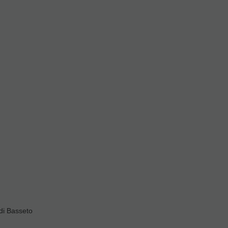
re 5
1
valoraciones
di Basseto