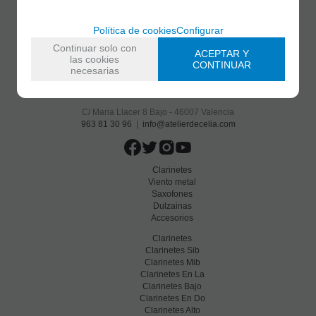
Política de cookies
Configurar
Continuar solo con
ACEPTAR Y
las cookies
CONTINUAR
necesarias
C/ Maria Llacer 8 Bajo - 46007 Valencia
963 81 30 96
|
info@atelierdecelia.com
Clarinetes
Viento metal
Saxofones
Dulzainas
Accesorios
Clarinetes
Clarinetes Sib
Clarinetes Mib
Clarinetes En La
Clarinetes Bajo
Clarinetes En Do
Clarinetes Alto