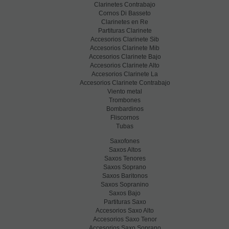
Clarinetes Contrabajo
Cornos Di Basseto
Clarinetes en Re
Partituras Clarinete
Accesorios Clarinete Sib
Accesorios Clarinete Mib
Accesorios Clarinete Bajo
Accesorios Clarinete Alto
Accesorios Clarinete La
Accesorios Clarinete Contrabajo
Viento metal
Trombones
Bombardinos
Fliscornos
Tubas
Saxofones
Saxos Altos
Saxos Tenores
Saxos Soprano
Saxos Baritonos
Saxos Sopranino
Saxos Bajo
Partituras Saxo
Accesorios Saxo Alto
Accesorios Saxo Tenor
Accesorios Saxo Soprano