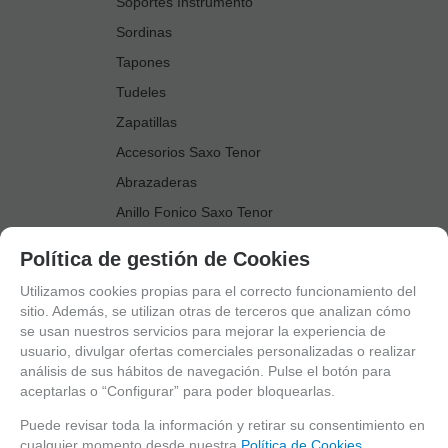
Soportes Instrumento
Sordinas
Tapones
Tudeles
Zapatillas
Accesorios Saxo Tenor
Abrazaderas
Anillo Fonico Saxo Tenor
Atriles Marcha
Política de gestión de Cookies
Boquillas
Utilizamos cookies propias para el correcto funcionamiento del
Boquilleros
sitio. Además, se utilizan otras de terceros que analizan cómo
se usan nuestros servicios para mejorar la experiencia de
Cañas
usuario, divulgar ofertas comerciales personalizadas o realizar
Cordones Arneses
análisis de sus hábitos de navegación. Pulse el botón para
aceptarlas o “Configurar” para poder bloquearlas.
Cortacañas
Deflector Saxo Tenor
Puede revisar toda la información y retirar su consentimiento en
cualquier momento desde nuestra
Política de Cookies.