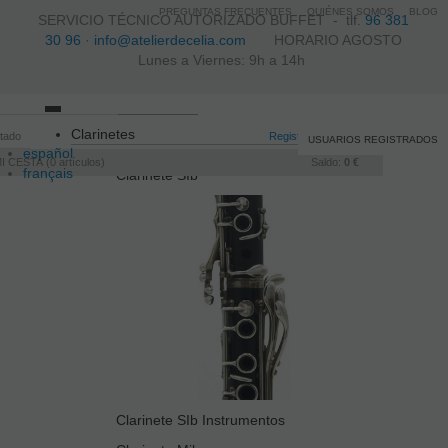
PREGUNTAS FRECUENTES
QUIÉNES SOMOS
BLOG
SERVICIO TÉCNICO AUTORIZADO BUFFET -
tlf.
96 381
30 96
·
info@atelierdecelia.com
HORARIO AGOSTO
Lunes a Viernes: 9h a 14h
Toggle
Clarinetes
itado
navigation
Registro
/
Iniciar sesión
USUARIOS REGISTRADOS
español
I CESTA
0
artículos
Saldo:
0 €
français
Clarinete SIb
Italiano
português
Clarinete SIb Instrumentos