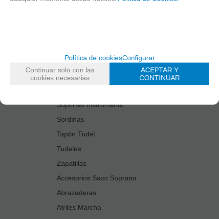
Estuches Guardacañas
Estuches Instrumento
Fundas Boquilla/Tudel
Kits Accesorios Saxo Tenor
Política de cookies
Configurar
Limpiadores
Continuar solo con las
ACEPTAR Y
Protectores Boquilla
cookies necesarias
CONTINUAR
Protectores Llaves
Soportes Instrumento
Sordinas
Tapón Tudel
Tudeles
Zapatillas
Accesorios Saxo Soprano
Abrazaderas
Atriles Marcha