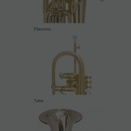
Fliscorno
Tuba