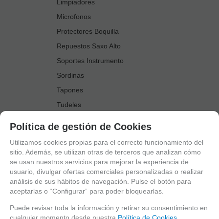
Limpiadores
Microfonos
Protectores Boquilla
Repuestos Saxo Alto
Soportes Instrumento
Sordinas
Tapones
Tudeles
Zapatillas
Política de gestión de Cookies
Accesorios Saxo Tenor
Utilizamos cookies propias para el correcto funcionamiento del
Abrazaderas
sitio. Además, se utilizan otras de terceros que analizan cómo
se usan nuestros servicios para mejorar la experiencia de
Anillo Fonico Saxo Tenor
usuario, divulgar ofertas comerciales personalizadas o realizar
Atriles Marcha
análisis de sus hábitos de navegación. Pulse el botón para
aceptarlas o “Configurar” para poder bloquearlas.
Boquillas
Boquilleros
Puede revisar toda la información y retirar su consentimiento en
cualquier momento desde nuestra
Política de Cookies.