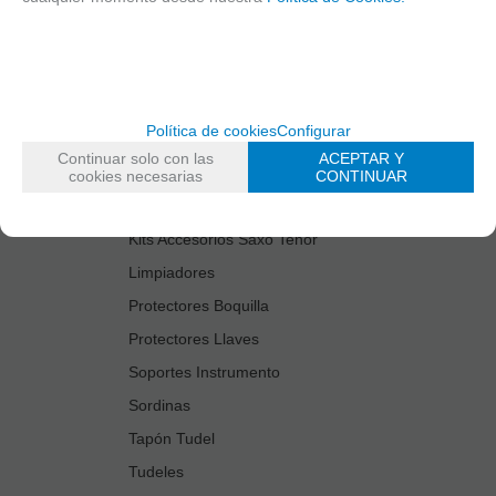
Cañas
Cordones Arneses
Cortacañas
Deflector Saxo Tenor
Política de cookies
Configurar
Estuches Guardacañas
Continuar solo con las
ACEPTAR Y
Estuches Instrumento
cookies necesarias
CONTINUAR
Fundas Boquilla/Tudel
Kits Accesorios Saxo Tenor
Limpiadores
Protectores Boquilla
Protectores Llaves
Soportes Instrumento
Sordinas
Tapón Tudel
Tudeles