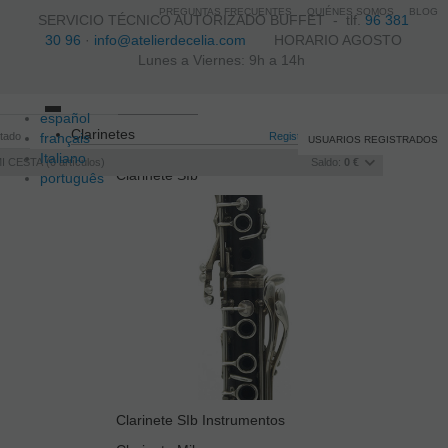
PREGUNTAS FRECUENTES
QUIÉNES SOMOS
BLOG
SERVICIO TÉCNICO AUTORIZADO BUFFET -
tlf.
96 381
30 96
·
info@atelierdecelia.com
HORARIO AGOSTO
Lunes a Viernes: 9h a 14h
español
Toggle
Clarinetes
itado
français
navigation
Registro
/
Iniciar sesión
USUARIOS REGISTRADOS
Italiano
I CESTA
0
artículos
Saldo:
0 €
Clarinete SIb
português
Clarinete SIb Instrumentos