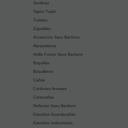
Sordinas
Tapon Tudel
Tudeles
Zapatillas
Accesorios Saxo Barítono
Abrazaderas
Anillo Fonico Saxo Baritono
Boquillas
Boquilleros
Cañas
Cordones Arneses
Cortacañas
Deflector Saxo Baritono
Estuches Guardacañas
Estuches Instrumento