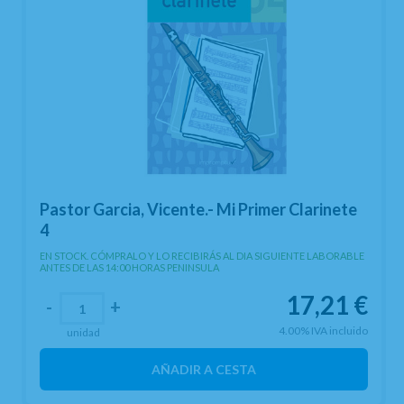
Pastor Garcia, Vicente.- Mi Primer Clarinete
4
EN STOCK. CÓMPRALO Y LO RECIBIRÁS AL DIA SIGUIENTE LABORABLE
ANTES DE LAS 14:00 HORAS PENINSULA
17,21
€
-
+
4.00%
IVA incluido
unidad
AÑADIR A CESTA