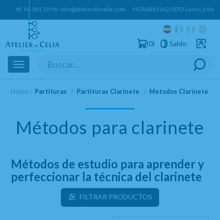
tlf.
96 381 30 96
·
info@atelierdecelia.com
HORARIO AGOSTO Lunes a Vierne
0
Saldo:
Usuarios 
Toggle
navigation
Home
Partituras
Partituras Clarinete
Metodos Clarinete
Métodos para clarinete
Métodos de estudio para aprender y
perfeccionar la técnica del clarinete
FILTRAR PRODUCTOS