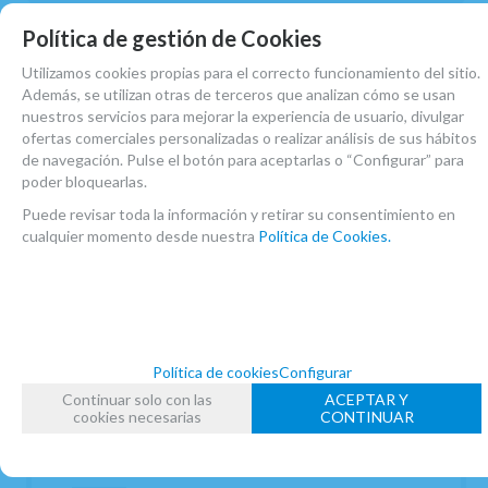
Política de gestión de Cookies
Utilizamos cookies propias para el correcto funcionamiento del sitio.
Además, se utilizan otras de terceros que analizan cómo se usan
nuestros servicios para mejorar la experiencia de usuario, divulgar
ofertas comerciales personalizadas o realizar análisis de sus hábitos
de navegación. Pulse el botón para aceptarlas o “Configurar” para
poder bloquearlas.
Puede revisar toda la información y retirar su consentimiento en
cualquier momento desde nuestra
Política de Cookies.
Política de cookies
Configurar
Continuar solo con las
ACEPTAR Y
HOVEY, N,W.- METODO ELEMENTAL
cookies necesarias
CONTINUAR
EN STOCK. CÓMPRALO Y LO RECIBIRÁS AL DIA SIGUIENTE LABORABLE
ANTES DE LAS 14:00 HORAS PENINSULA