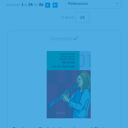
mostrar
1
al
24
de
86
nº prod.