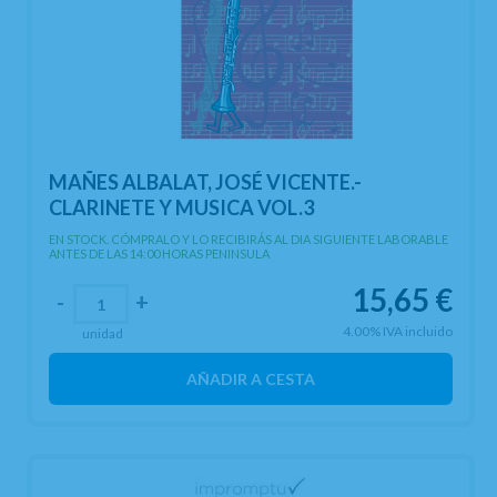
MAÑES ALBALAT, JOSÉ VICENTE.-
CLARINETE Y MUSICA VOL.3
EN STOCK. CÓMPRALO Y LO RECIBIRÁS AL DIA SIGUIENTE LABORABLE
ANTES DE LAS 14:00 HORAS PENINSULA
15,65
€
-
+
4.00%
IVA incluido
unidad
AÑADIR A CESTA