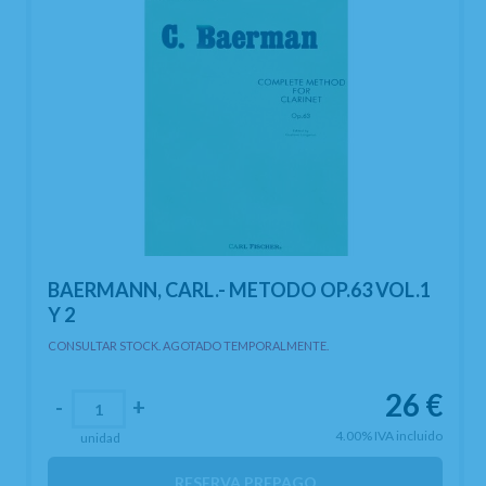
BAERMANN, CARL.- METODO OP.63 VOL.1
Y 2
CONSULTAR STOCK. AGOTADO TEMPORALMENTE.
26
€
-
+
4.00%
IVA incluido
unidad
RESERVA PREPAGO