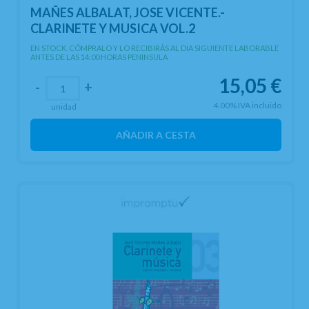
MAÑES ALBALAT, JOSE VICENTE.-
CLARINETE Y MUSICA VOL.2
EN STOCK. CÓMPRALO Y LO RECIBIRÁS AL DIA SIGUIENTE LABORABLE
ANTES DE LAS 14:00 HORAS PENINSULA
15,05
€
-
+
4.00%
IVA incluido
unidad
AÑADIR A CESTA