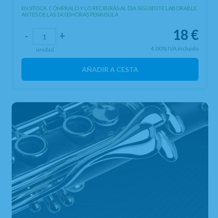
EN STOCK. CÓMPRALO Y LO RECIBIRÁS AL DIA SIGUIENTE LABORABLE
ANTES DE LAS 14:00 HORAS PENINSULA
18
€
-
+
4.00%
IVA incluido
unidad
AÑADIR A CESTA