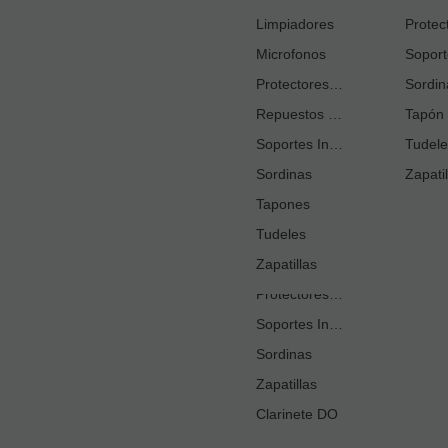
Cortacañas
Limpiadores
Microfonos
Ejercitadores de Respiración
Entrenadores Digitación
Protectores Boquilla
Sordin
Repuestos Saxo Alto
Estuches Guardacañas
Tapón 
Soportes Instrumento
Estuches Instrumento
Tudele
Sordinas
Fundas o Estuches Boquilla
Zapatil
Grasas
Tapones
Tudeles
Kits Accesorios Clarinete Sib
Limpiadores
Zapatillas
Protectores Boquilla
Soportes Instrumento
Sordinas
Zapatillas
Clarinete DO