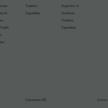
Protectores Llaves
Tudeles
Soportes Instrumento
Soportes Instrumento
Soportes Instrumento
Tudeles
Zapatillas
Sordinas
as
Zapatillas
Tudeles
Tudel
Zapatillas
s
las
Clarinetes RE
Corno 