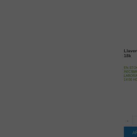
Llave
18k
EN STO
RECIBIR
LABORA
14:00 
-
A