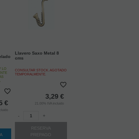
Llavero Saxo Metal 8
elado
cms
Y LO
CONSULTAR STOCK. AGOTADO
ENTE
TEMPORALMENTE.
AS
A
3,29
€
5
€
21.00%
IVA incluido
cluido
-
+
RESERVA
TA
PREPAGO