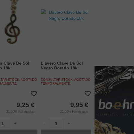
o Clave De Sol
Llavero Clave De Sol
o 18k
Negro Dorado 18k
TAR STOCK. AGOTADO
CONSULTAR STOCK. AGOTADO
RALMENTE.
TEMPORALMENTE.
9,25
€
9,95
€
21.00%
IVA incluido
21.00%
IVA incluido
+
-
+