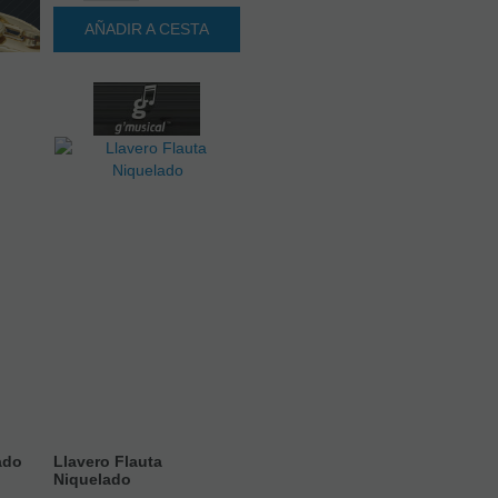
AÑADIR A CESTA
ado
Llavero Flauta
Niquelado