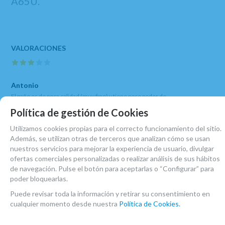
A65U.
Antonio
El paño es de poca calidad (muy fino) y tiene poco poder de
absorción. No es de microfibra.
Política de gestión de Cookies
3
/
5
Utilizamos cookies propias para el correcto funcionamiento del sitio.
Además, se utilizan otras de terceros que analizan cómo se usan
nuestros servicios para mejorar la experiencia de usuario, divulgar
MARCA
ofertas comerciales personalizadas o realizar análisis de sus hábitos
BUFFET
de navegación. Pulse el botón para aceptarlas o “Configurar” para
FAMILIAS RELACIONADAS
poder bloquearlas.
ACCESORIOS CLARINETE SIB
CLARINETES
Puede revisar toda la información y retirar su consentimiento en
cualquier momento desde nuestra
Política de Cookies.
LIMPIADORES
LIMPIEZA INTERIOR CLARINETE