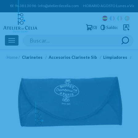
tlf.
96 381 30 96
·
info@atelierdecelia.com
HORARIO AGOSTO Lunes a Vierne
0
Saldo:
Usuarios 
Toggle
navigation
Home
Clarinetes
Accesorios Clarinete Sib
Limpiadores
Li