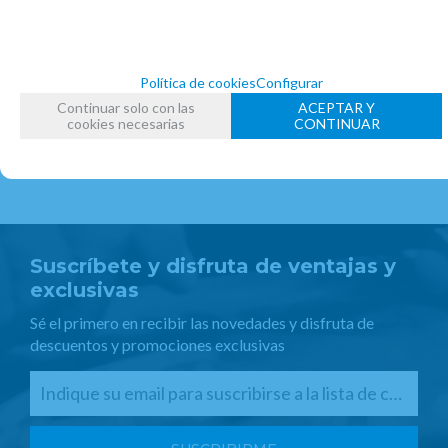
FECHA DE LANZAMIENTO
Martes, 20 Agosto 2013
Política de cookies
Configurar
Continuar solo con las
ACEPTAR Y
cookies necesarias
CONTINUAR
Suscríbete y disfruta de ventajas y
exclusivas
Sé el primero en recibir las novedades y disfruta de
descuentos y promociones exclusivas