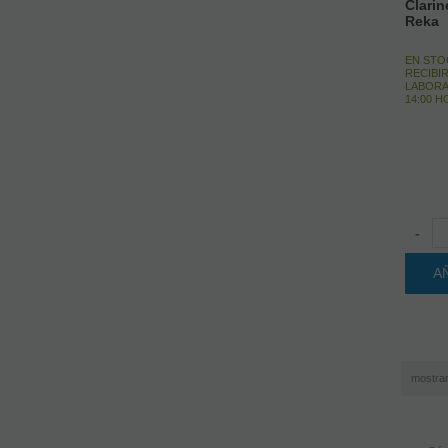
Clarin
Reka
EN STO
RECIBIR
LABORA
14:00 
-
A
mostra