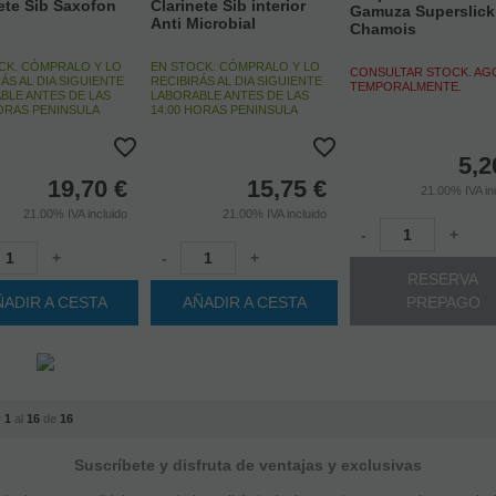
ete Sib Saxofon
Clarinete Sib interior
Gamuza Superslick
Anti Microbial
Chamois
CK. CÓMPRALO Y LO
EN STOCK. CÓMPRALO Y LO
CONSULTAR STOCK. A
ÁS AL DIA SIGUIENTE
RECIBIRÁS AL DIA SIGUIENTE
TEMPORALMENTE.
BLE ANTES DE LAS
LABORABLE ANTES DE LAS
HORAS PENINSULA
14:00 HORAS PENINSULA
5,2
19,70
€
15,75
€
21.00%
IVA in
21.00%
IVA incluido
21.00%
IVA incluido
-
+
+
-
+
RESERVA
ÑADIR A CESTA
AÑADIR A CESTA
PREPAGO
r
1
al
16
de
16
Suscríbete y disfruta de ventajas y exclusivas