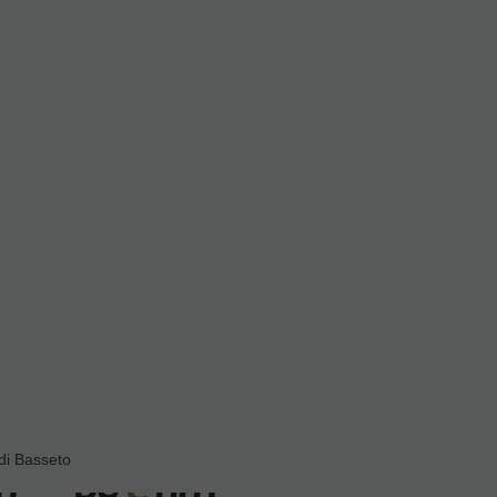
(2)
Limpiador Clarinete Sib
ka
Bambu PL01 gris
Y LO
EN STOCK. CÓMPRALO Y LO
ENTE
RECIBIRÁS AL DIA SIGUIENTE
AS
LABORABLE ANTES DE LAS
A
14:00 HORAS PENINSULA
5
€
10,10
€
cluido
21.00%
IVA incluido
-
+
TA
AÑADIR A CESTA
di Basseto