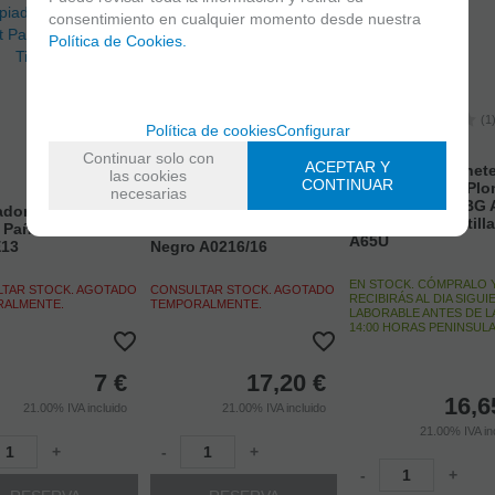
consentimiento en cualquier momento desde nuestra
Política de Cookies.
(1
Política de cookies
Configurar
Continuar solo con
(1)
ACEPTAR Y
Limpiador Clarinet
las cookies
CONTINUAR
Buffet Pañuelo Pl
necesarias
+ Apoyapulgar BG 
dor Clarinete Sib
Limpiador Clarinete Sib
Limpiador Zapatill
t Pañuelo Plomada
Buffet Pañuelo Plomada
A65U
E13
Negro A0216/16
EN STOCK. CÓMPRALO 
TAR STOCK. AGOTADO
CONSULTAR STOCK. AGOTADO
RECIBIRÁS AL DIA SIGUI
RALMENTE.
TEMPORALMENTE.
LABORABLE ANTES DE L
14:00 HORAS PENINSUL
7
€
17,20
€
16,6
21.00%
IVA incluido
21.00%
IVA incluido
21.00%
IVA in
+
-
+
-
+