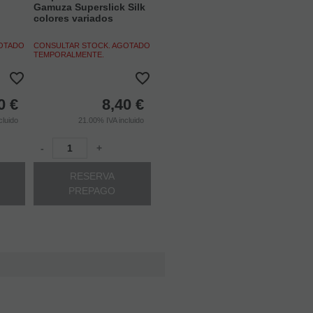
Gamuza Superslick Silk
colores variados
GOTADO
CONSULTAR STOCK. AGOTADO
TEMPORALMENTE.
0
€
8,40
€
cluido
21.00%
IVA incluido
-
+
RESERVA
PREPAGO