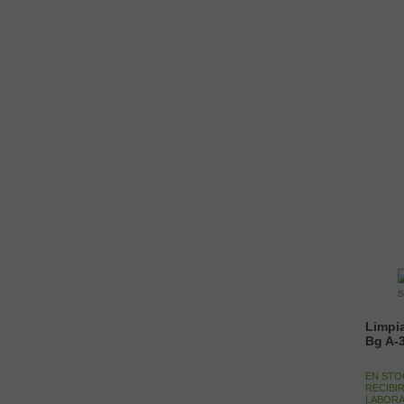
Limpia
Bg A-3
EN STO
RECIBIR
LABORA