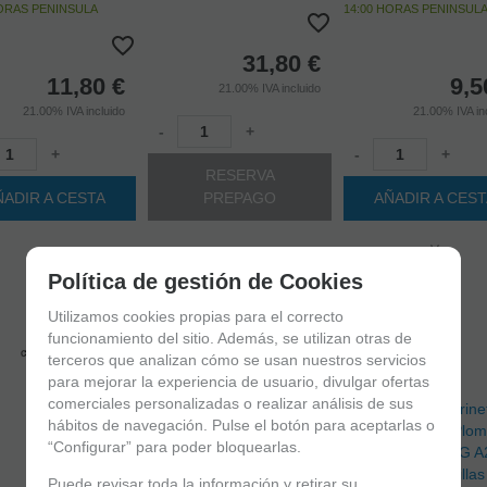
HORAS PENINSULA
14:00 HORAS PENINSUL
31,80
€
11,80
€
9,5
21.00%
IVA incluido
21.00%
IVA incluido
21.00%
IVA in
-
+
+
-
+
RESERVA
ÑADIR A CESTA
PREPAGO
AÑADIR A CES
Política de gestión de Cookies
Utilizamos cookies propias para el correcto
funcionamiento del sitio. Además, se utilizan otras de
terceros que analizan cómo se usan nuestros servicios
para mejorar la experiencia de usuario, divulgar ofertas
comerciales personalizadas o realizar análisis de sus
hábitos de navegación. Pulse el botón para aceptarlas o
“Configurar” para poder bloquearlas.
Puede revisar toda la información y retirar su