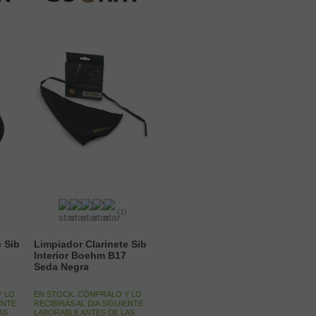
)
(1)
e Sib
Limpiador Clarinete Sib
Interior Boehm B17
Seda Negra
Y LO
EN STOCK. CÓMPRALO Y LO
ENTE
RECIBIRÁS AL DIA SIGUIENTE
AS
LABORABLE ANTES DE LAS