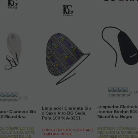
(7
(9)
Limpiador Clarinet
Limpiador Clarinete Sib
dor Clarinete Sib
Interior Boehm B10
o Saxo Alto BG Seda
2 Microfibra
Microfibra Negro
Pura 100 % A-32S1
CK. CÓMPRALO Y LO
EN STOCK. CÓMPRALO 
CONSULTAR STOCK. AGOTADO
ÁS AL DIA SIGUIENTE
RECIBIRÁS AL DIA SIGUI
TEMPORALMENTE.
BLE ANTES DE LAS
LABORABLE ANTES DE L