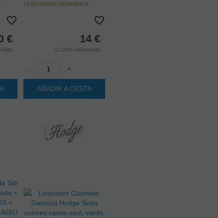
A
14:00 HORAS PENINSULA
0
€
14
€
cluido
21.00%
IVA incluido
-
+
TA
AÑADIR A CESTA