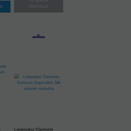
RESERVA
TA
PREPAGO
)
e
Limpiador Clarinete