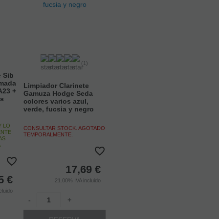
)
(1)
e Sib
omada
Limpiador Clarinete
A23 +
Gamuza Hodge Seda
as
colores varios azul,
verde, fucsia y negro
Y LO
CONSULTAR STOCK. AGOTADO
ENTE
TEMPORALMENTE.
AS
A
17,69
€
5
€
21.00%
IVA incluido
cluido
-
+