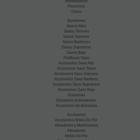
Bombardinos
Fliscornos
Tubas
Saxofones
Saxos Altos
Saxos Tenores
Saxos Soprano
Saxos Baritonos
Saxos Sopranino
Saxos Bajo
Partituras Saxo
Accesorios Saxo Alto
Accesorios Saxo Tenor
Accesorios Saxo Soprano
Accesorios Saxo Baritono
Accesorios Saxo Sopranino
Accesorios Saxo Bajo
Dulzainas
Dulzainas instrumentos
Accesorios de dulzainas
Accesorios
Accesorios Atriles De Pie
Afinadores y Metrónomos
Afinadores
Atriles De Pie