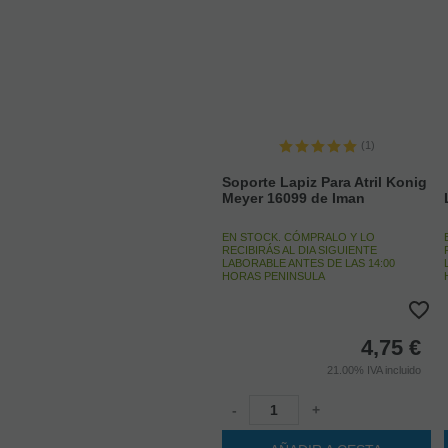
(1)
Soporte Lapiz Para Atril Konig
Meyer 16099 de Iman
EN STOCK. CÓMPRALO Y LO
RECIBIRÁS AL DIA SIGUIENTE
LABORABLE ANTES DE LAS 14:00
HORAS PENINSULA
4,75
€
21.00%
IVA incluido
-
+