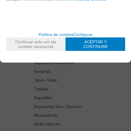
Estuches Guardacañas
Estuches Instrumento
Fundas Boquilla/Tudel
Kits Accesorios Saxo Tenor
Política de cookies
Configurar
Limpiadores
Continuar solo con las
ACEPTAR Y
Protectores Boquilla
cookies necesarias
CONTINUAR
Protectores Llaves
Soportes Instrumento
Sordinas
Tapón Tudel
Tudeles
Zapatillas
Accesorios Saxo Soprano
Abrazaderas
Atriles Marcha