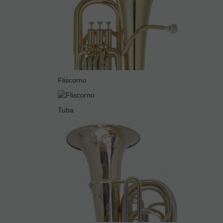
Fliscorno
Tuba