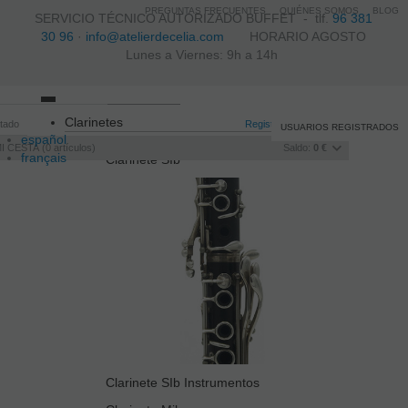
PREGUNTAS FRECUENTES
QUIÉNES SOMOS
BLOG
SERVICIO TÉCNICO AUTORIZADO BUFFET -
tlf.
96 381
30 96
·
info@atelierdecelia.com
HORARIO AGOSTO
Lunes a Viernes: 9h a 14h
Toggle
Clarinetes
itado
navigation
Registro
/
Iniciar sesión
USUARIOS REGISTRADOS
español
I CESTA
0
artículos
Saldo:
0 €
français
Clarinete SIb
Italiano
português
Clarinete SIb Instrumentos