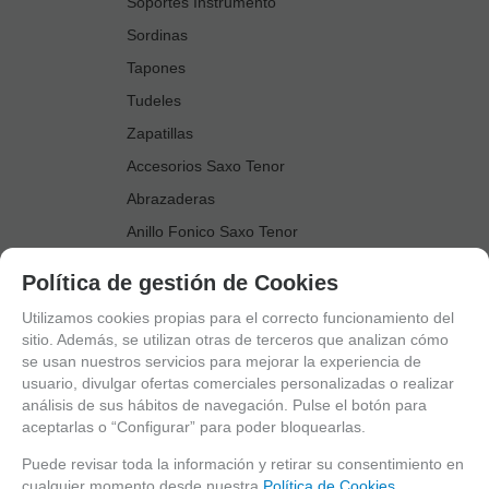
Soportes Instrumento
Sordinas
Tapones
Tudeles
Zapatillas
Accesorios Saxo Tenor
Abrazaderas
Anillo Fonico Saxo Tenor
Atriles Marcha
Política de gestión de Cookies
Boquillas
Utilizamos cookies propias para el correcto funcionamiento del
Boquilleros
sitio. Además, se utilizan otras de terceros que analizan cómo
se usan nuestros servicios para mejorar la experiencia de
Cañas
usuario, divulgar ofertas comerciales personalizadas o realizar
Cordones Arneses
análisis de sus hábitos de navegación. Pulse el botón para
aceptarlas o “Configurar” para poder bloquearlas.
Cortacañas
Deflector Saxo Tenor
Puede revisar toda la información y retirar su consentimiento en
cualquier momento desde nuestra
Política de Cookies.