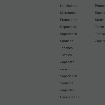
Cortacañas
Limpiadores
Microfonos
Ejercitadores de Respiración
Entrenadores Digitación
Protectores Boquilla
Sordin
Repuestos Saxo Alto
Estuches Guardacañas
Tapón 
Soportes Instrumento
Estuches Instrumento
Tudele
Sordinas
Fundas o Estuches Boquilla
Zapatil
Grasas
Tapones
Tudeles
Kits Accesorios Clarinete Sib
Limpiadores
Zapatillas
Protectores Boquilla
Soportes Instrumento
Sordinas
Zapatillas
Clarinete DO