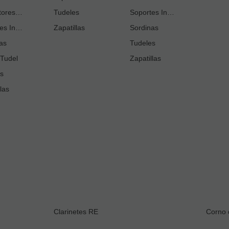
Protectores Llaves
Tudeles
Soportes Instrumento
Soportes Instrumento
Soportes Instrumento
Tudeles
Zapatillas
Sordinas
as
Zapatillas
Tudeles
Tudel
Zapatillas
s
las
Clarinetes RE
Corno 