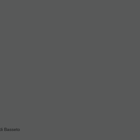
incluido
-
+
RESERVA
PREPAGO
di Basseto