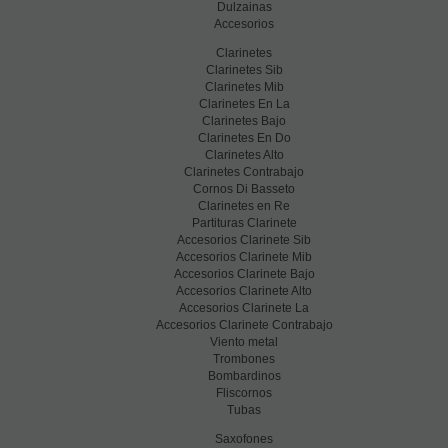
Dulzainas
Accesorios
Clarinetes
Clarinetes Sib
Clarinetes Mib
Clarinetes En La
Clarinetes Bajo
Clarinetes En Do
Clarinetes Alto
Clarinetes Contrabajo
Cornos Di Basseto
Clarinetes en Re
Partituras Clarinete
Accesorios Clarinete Sib
Accesorios Clarinete Mib
Accesorios Clarinete Bajo
Accesorios Clarinete Alto
Accesorios Clarinete La
Accesorios Clarinete Contrabajo
Viento metal
Trombones
Bombardinos
Fliscornos
Tubas
Saxofones