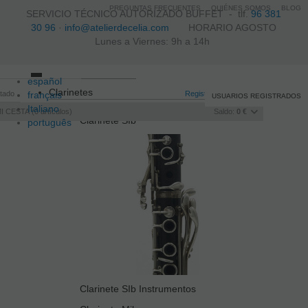
PREGUNTAS FRECUENTES
QUIÉNES SOMOS
BLOG
SERVICIO TÉCNICO AUTORIZADO BUFFET -
tlf.
96 381
30 96
·
info@atelierdecelia.com
HORARIO AGOSTO
Lunes a Viernes: 9h a 14h
español
Toggle
Clarinetes
itado
français
navigation
Registro
/
Iniciar sesión
USUARIOS REGISTRADOS
Italiano
I CESTA
0
artículos
Saldo:
0 €
Clarinete SIb
português
Clarinete SIb Instrumentos