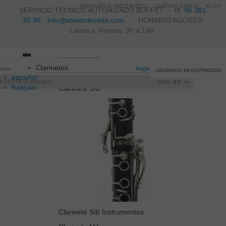
PREGUNTAS FRECUENTES
QUIÉNES SOMOS
BLOG
SERVICIO TÉCNICO AUTORIZADO BUFFET -
tlf.
96 381
30 96
·
info@atelierdecelia.com
HORARIO AGOSTO
Lunes a Viernes: 9h a 14h
Toggle
Clarinetes
itado
navigation
Registro
/
Iniciar sesión
USUARIOS REGISTRADOS
español
I CESTA
0
artículos
Saldo:
0 €
français
Clarinete SIb
Italiano
português
Clarinete SIb Instrumentos