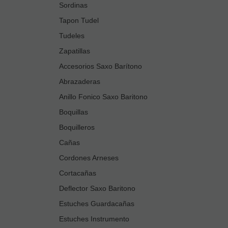
Sordinas
Tapon Tudel
Tudeles
Zapatillas
Accesorios Saxo Barítono
Abrazaderas
Anillo Fonico Saxo Baritono
Boquillas
Boquilleros
Cañas
Cordones Arneses
Cortacañas
Deflector Saxo Baritono
Estuches Guardacañas
Estuches Instrumento