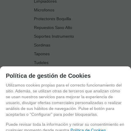
Limpiadores
Microfonos
Protectores Boquilla
Repuestos Saxo Alto
Soportes Instrumento
Sordinas
Tapones
Tudeles
Zapatillas
Política de gestión de Cookies
Accesorios Saxo Tenor
Utilizamos cookies propias para el correcto funcionamiento del
Abrazaderas
sitio. Además, se utilizan otras de terceros que analizan cómo
se usan nuestros servicios para mejorar la experiencia de
Anillo Fonico Saxo Tenor
usuario, divulgar ofertas comerciales personalizadas o realizar
Atriles Marcha
análisis de sus hábitos de navegación. Pulse el botón para
aceptarlas o “Configurar” para poder bloquearlas.
Boquillas
Boquilleros
Puede revisar toda la información y retirar su consentimiento en
cualquier momento desde nuestra
Política de Cookies.