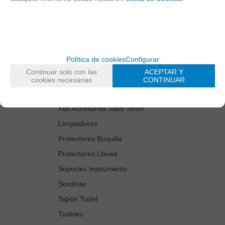
Cañas
Cordones Arneses
Cortacañas
Deflector Saxo Tenor
Política de cookies
Configurar
Estuches Guardacañas
Continuar solo con las
ACEPTAR Y
Estuches Instrumento
cookies necesarias
CONTINUAR
Fundas Boquilla/Tudel
Kits Accesorios Saxo Tenor
Limpiadores
Protectores Boquilla
Protectores Llaves
Soportes Instrumento
Sordinas
Tapón Tudel
Tudeles