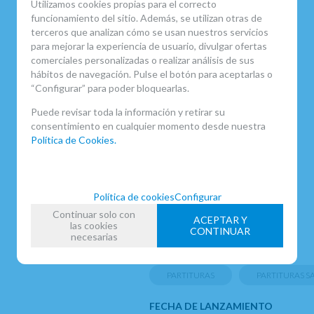
Hollywood pastime
Utilizamos cookies propias para el correcto
funcionamiento del sitio. Además, se utilizan otras de
Beebe
terceros que analizan cómo se usan nuestros servicios
para mejorar la experiencia de usuario, divulgar ofertas
Oodles of noodles
comerciales personalizadas o realizar análisis de sus
hábitos de navegación. Pulse el botón para aceptarlas o
Tailspin
“Configurar” para poder bloquearlas.
Puede revisar toda la información y retirar su
Waddin at the waldorf
consentimiento en cualquier momento desde nuestra
Política de Cookies.
Dusk in upper Sandusky.
Política de cookies
Configurar
MARCA
Continuar solo con
ACEPTAR Y
VOLONTE
las cookies
CONTINUAR
necesarias
FAMILIAS RELACIONADAS
PARTITURAS
PARTITURAS 
FECHA DE LANZAMIENTO