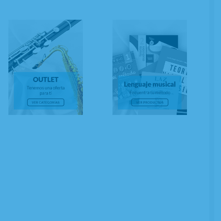
resantes e instructivas explicaciones
de música, un exhaustivo tratado sobre la
algunos ejemplos de las interpretaciones
ey en forma de "un solo" y reproducciones
nes
A SIGUIENTE LABORABLE ANTES DE LAS 14:00 HORAS PENINSULA
TES DE LAS 15:00 HORAS)
18,50
€
4.00%
IVA incluido
ÑADIR A CESTA