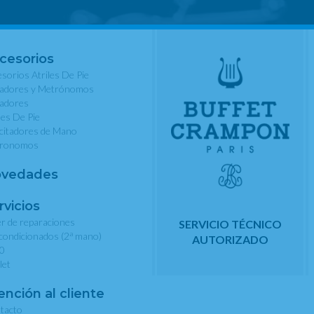
cesorios
sorios Atriles De Pie
nadores y Metrónomos
nadores
les De Pie
rcitadores de Mano
ronomos
vedades
rvicios
er de reparaciones
SERVICIO TÉCNICO
a
condicionados (2
mano)
AUTORIZADO
0
let
ención al cliente
tacto