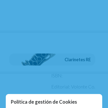
Título original: Metodo per
Idioma: Italiano
Incluye CD
Formato: 23*30,5 cm
Clarinetes RE
Encuadernación: Rústica
ISBN:
Editorial: Volonte Co.
CONTIENE:
Política de gestión de Cookies