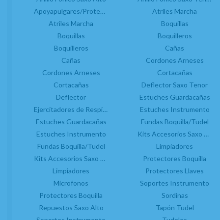
Anillos Fónicos
Apoyapulgares/Protectores Llaves Saxo
Atriles Marcha
Atriles Marcha
Apoyapulgares
Atriles Marcha
Barriletes
Boquillas
Argollas Porta Atril
Boquillas
Boquilleros
Boquillas
Atriles Marcha
Boquilleros
Boquilleros
Cañas
Barriletes
Cañas
Cordones Arneses
Campanas
Cordones Arneses
Boquillas
Cortacañas
Cañas
Cortacañas
Boquilleros
Deflector Saxo Tenor
Cortacañas
Campanas
Deflector
Estuches Guardacañas
Estuches Cañas
Cañas
Ejercitadores de Respiración Saxo
Estuches Instrumento
Estuches Instrumento
Estuches Guardacañas
Classical Fingers
Fundas Boquilla/Tudel
Limpiadores
Estuches Instrumento
Control Humedad
Protectores Boquilla
Kits Accesorios Saxo Tenor
Fundas Boquilla/Tudel
Corchos
Limpiadores
Zapatillas
Cordones Arneses
Kits Accesorios Saxo Alto
Protectores Boquilla
Limpiadores
Cortacañas
Protectores Llaves
Microfonos
Ejercitadores de Respiración
Soportes Instrumento
Protectores Boquilla
Entrenadores Digitación
Sordinas
Estuches Guardacañas
Repuestos Saxo Alto
Tapón Tudel
Estuches Instrumento
Soportes Instrumento
Tudeles