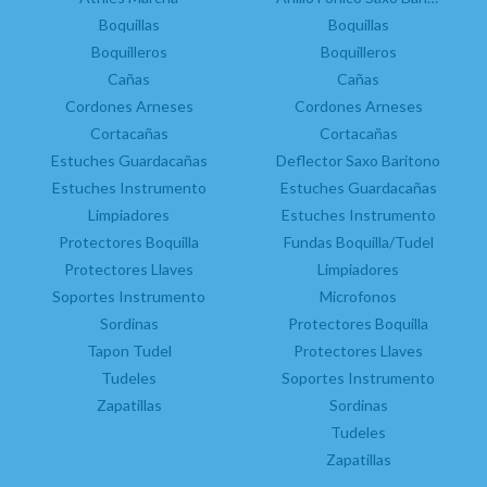
estudiante encontrará inte
Boquillas
Atril Marcha Clarinete Bajo
Boquillas
Estuches 1 Clarinete en La
sobre los distintos tipos 
Boquillas Clarinete Bajo
Boquilleros
Boquilleros
improvisación y, además, 
Boquilleros
Cañas
Cañas
personales de Jimmy Dors
Cordones Arneses
Campanas
Cordones Arneses
de piezas de sus grabacio
Cortacañas
Cañas
Cortacañas
Estuches Guardacañas
Control Humedad
Deflector Saxo Baritono
Estuches Instrumento
Cordones
Estuches Guardacañas
Limpiadores
Cortacañas
Estuches Instrumento
EN STOCK. CÓMPRALO Y LO RECIBIRÁS AL DI
Estuches Instrumento
Protectores Boquilla
Fundas Boquilla/Tudel
Protectores Llaves
Fundas Boquilla
Limpiadores
ENTREGA 24 HORAS (PEDIDOS HECHOS AN
Soportes Instrumento
Grasas
Microfonos
Limpiadores
Sordinas
Protectores Boquilla
-
+
Tapon Tudel
Picas
Protectores Llaves
Soportes Instrumento
Tudeles
Soportes Instrumento
unidades
Zapatillas
Tudeles
Sordinas
Zapatillas
Tudeles
A
Zapatillas