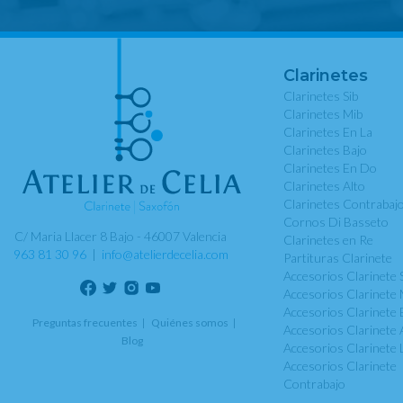
Clarinetes
Clarinetes Sib
Clarinetes Mib
Clarinetes En La
Clarinetes Bajo
Clarinetes En Do
Clarinetes Alto
Clarinetes Contrabaj
Cornos Di Basseto
C/ Maria Llacer 8 Bajo - 46007 Valencia
Clarinetes en Re
963 81 30 96
|
info@atelierdecelia.com
Partituras Clarinete
Accesorios Clarinete 
Accesorios Clarinete 
Accesorios Clarinete 
Preguntas frecuentes
Quiénes somos
Accesorios Clarinete 
Blog
Accesorios Clarinete 
Accesorios Clarinete
Contrabajo