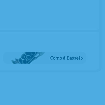
 saxofono
Corno di Basseto