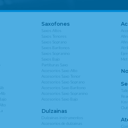
Saxofones
Ac
Saxos Altos
Acce
Saxos Tenores
Afi
Saxos Soprano
Afi
Saxos Baritonos
Atri
Saxos Sopranino
Eje
Saxos Bajo
Met
o
Partituras Saxo
Accesorios Saxo Alto
No
Accesorios Saxo Tenor
Accesorios Saxo Soprano
Se
Sib
Accesorios Saxo Baritono
Tall
Mib
Accesorios Saxo Sopranino
Rea
Bajo
Accesorios Saxo Bajo
Km 
Alto
Out
La
Dulzainas
Dulzainas instrumentos
At
Accesorios de dulzainas
Con