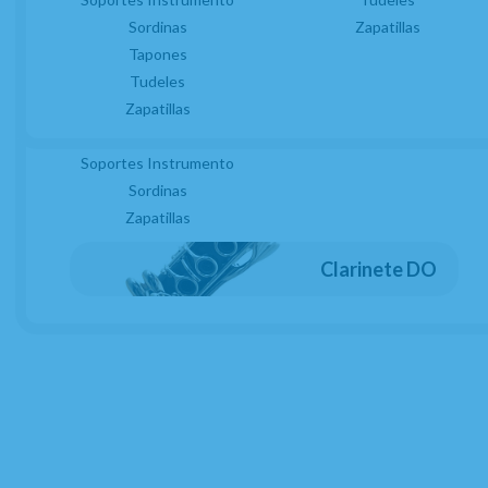
Sordinas
Fundas o Estuches Boquilla
Zapatillas
Tapones
Grasas
Tudeles
Kits Accesorios Clarinete Sib
Limpiadores
Zapatillas
Protectores Boquilla
Soportes Instrumento
Sordinas
Zapatillas
Clarinete DO