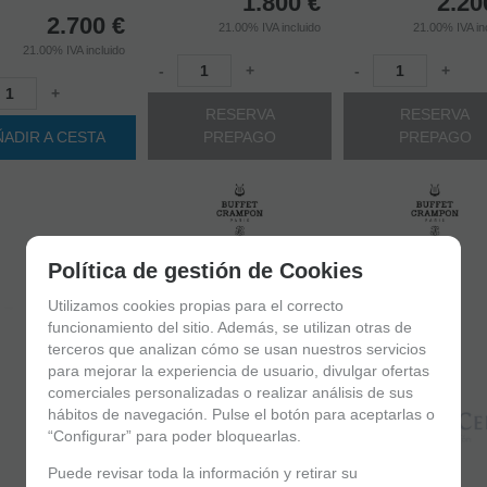
1.800
€
2.20
2.700
€
21.00%
IVA incluido
21.00%
IVA in
21.00%
IVA incluido
-
+
-
+
+
RESERVA
RESERVA
ÑADIR A CESTA
PREPAGO
PREPAGO
Política de gestión de Cookies
Utilizamos cookies propias para el correcto
funcionamiento del sitio. Además, se utilizan otras de
terceros que analizan cómo se usan nuestros servicios
para mejorar la experiencia de usuario, divulgar ofertas
comerciales personalizadas o realizar análisis de sus
hábitos de navegación. Pulse el botón para aceptarlas o
“Configurar” para poder bloquearlas.
Puede revisar toda la información y retirar su