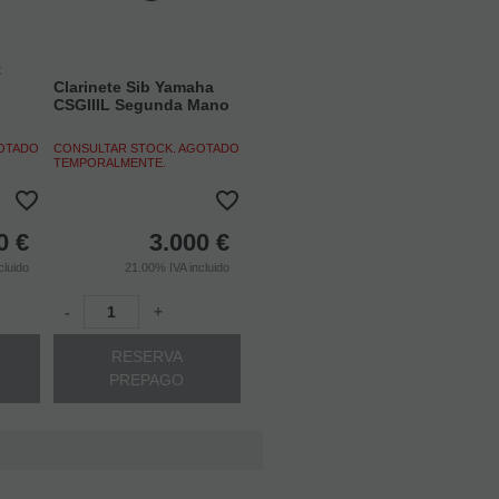
t
Clarinete Sib Yamaha
CSGIIIL Segunda Mano
GOTADO
CONSULTAR STOCK. AGOTADO
TEMPORALMENTE.
0
€
3.000
€
cluido
21.00%
IVA incluido
-
+
RESERVA
PREPAGO