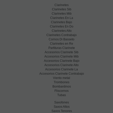
Clarinetes
Clarinetes Sib
Clarinetes Mib
Clarinetes En La
Clarinetes Bajo
Clarinetes En Do
Clarinetes Alto
Clarinetes Contrabajo
Cornos Di Basseto
Clarinetes en Re
Partituras Clarinete
Accesorios Clarinete Sib
Accesorios Clarinete Mib
Accesorios Clarinete Bajo
Accesorios Clarinete Alto
Accesorios Clarinete La
Accesorios Clarinete Contrabajo
Viento metal
Trombones
Bombardinos
Fliscornos
Tubas
Saxofones
Saxos Altos
Saxos Tenores