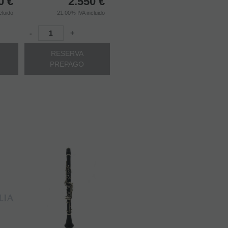
0
€
2.550
€
cluido
21.00%
IVA incluido
-
+
RESERVA
PREPAGO