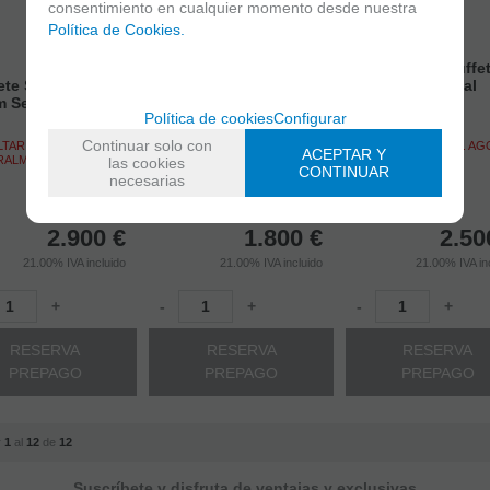
consentimiento en cualquier momento desde nuestra
Política de Cookies.
Clarinete Sib Buffet
Clarinete Sib Buffe
nete Sib Yamaha
Crampon RC Segunda
Crampon Festival
m Segunda Mano
Mano 17 Llaves
Segunda Mano
Política de cookies
Configurar
Continuar solo con
TAR STOCK. AGOTADO
CONSULTAR STOCK. AGOTADO
CONSULTAR STOCK. A
ACEPTAR Y
RALMENTE.
TEMPORALMENTE.
TEMPORALMENTE.
las cookies
CONTINUAR
necesarias
2.900
€
1.800
€
2.50
21.00%
IVA incluido
21.00%
IVA incluido
21.00%
IVA in
+
-
+
-
+
RESERVA
RESERVA
RESERVA
PREPAGO
PREPAGO
PREPAGO
r
1
al
12
de
12
Suscríbete y disfruta de ventajas y exclusivas