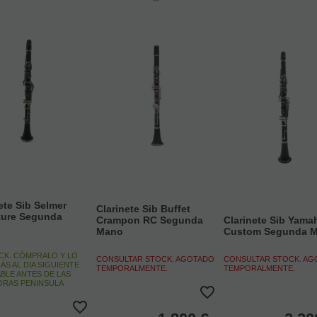
ete Sib Selmer
Clarinete Sib Buffet
ture Segunda
Crampon RC Segunda
Clarinete Sib Yama
Mano
Custom Segunda 
CK. CÓMPRALO Y LO
CONSULTAR STOCK. AGOTADO
CONSULTAR STOCK. A
ÁS AL DIA SIGUIENTE
TEMPORALMENTE.
TEMPORALMENTE.
BLE ANTES DE LAS
HORAS PENINSULA