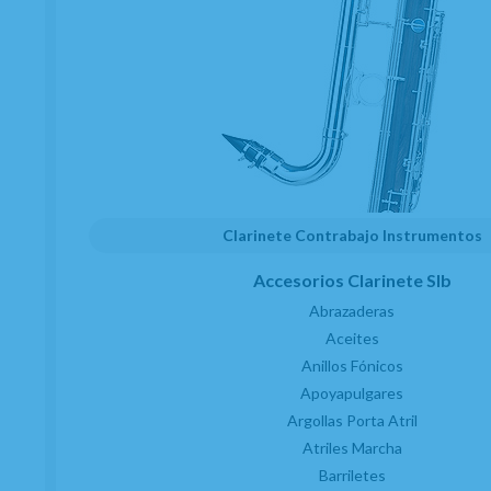
Clarinete Contrabajo Instrumentos
C/ Maria Llacer 8 Bajo - 46007 Valencia
963 81 30 96
|
info@atelierdecelia.com
Accesorios Clarinete SIb
Abrazaderas
Aceites
Preguntas frecuentes
Quiénes somos
Blog
Anillos Fónicos
Apoyapulgares
Argollas Porta Atril
Clarinetes
Atriles Marcha
Viento metal
Barriletes
Saxofones