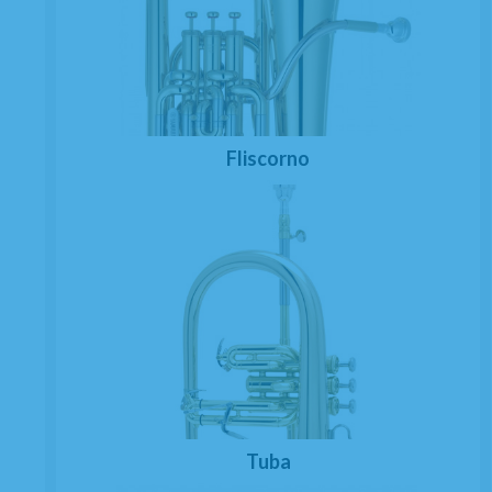
Fliscorno
Tuba