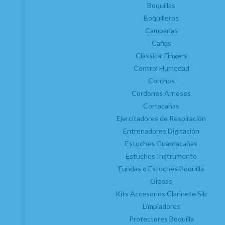
Boquillas
Dulzainas
Boquilleros
Accesorios
Campanas
Cañas
Novedades
Classical Fingers
Control Humedad
Servicios
Corchos
Taller de reparaciones
a
Reacondicionados (2
mano)
Cordones Arneses
Km 0
Cortacañas
Outlet
Ejercitadores de Respiración
Entrenadores Digitación
Atención al cliente
Estuches Guardacañas
Contacto
Trabaja con nosotros
Estuches Instrumento
Condiciones generales de contratación
Fundas o Estuches Boquilla
Gastos de envío
Grasas
Política de privacidad
Kits Accesorios Clarinete Sib
Política de cookies
Consentimiento envío publicidad
Limpiadores
Protectores Boquilla