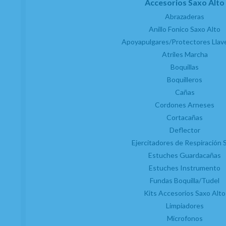
Accesorios Saxo Alto
Abrazaderas
Anillo Fonico Saxo Alto
Apoyapulgares/Protectores Llav
Atriles Marcha
Boquillas
Boquilleros
Cañas
Cordones Arneses
Cortacañas
Deflector
Ejercitadores de Respiración 
Estuches Guardacañas
Estuches Instrumento
Fundas Boquilla/Tudel
Kits Accesorios Saxo Alto
Limpiadores
Microfonos