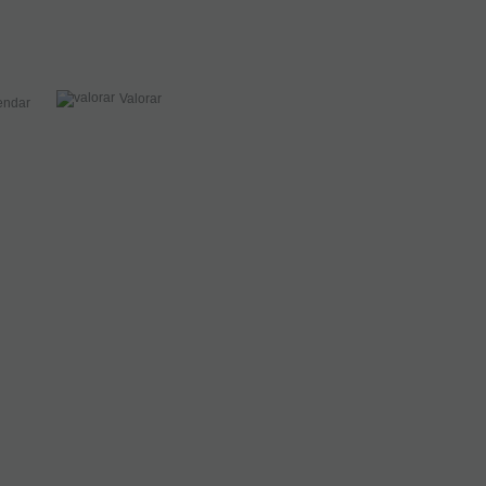
Valorar
ndar
Cortacañas
Saxo
Alto
Marca
Cordier
5036-
RT4
EN STOCK.
CÓMPRALO
Y LO