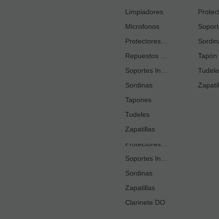
Cortacañas
Limpiadores
Microfonos
Ejercitadores de Respiración
Entrenadores Digitación
Protectores Boquilla
Sordin
Repuestos Saxo Alto
Estuches Guardacañas
Tapón 
Soportes Instrumento
Estuches Instrumento
Tudele
Sordinas
Fundas o Estuches Boquilla
Zapatil
Grasas
Tapones
Tudeles
Kits Accesorios Clarinete Sib
Limpiadores
Zapatillas
Protectores Boquilla
Soportes Instrumento
Sordinas
Zapatillas
Clarinete DO