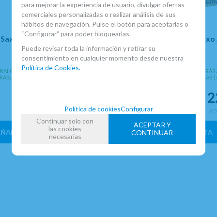
para mejorar la experiencia de usuario, divulgar ofertas
comerciales personalizadas o realizar análisis de sus
hábitos de navegación. Pulse el botón para aceptarlas o
“Configurar” para poder bloquearlas.
Saxo Alto Marca Cordier
Estuche Guardacañas Saxo 
Ragtime Eco4 12 Cañas
Puede revisar toda la información y retirar su
consentimiento en cualquier momento desde nuestra
Política de Cookies.
ALO Y LO RECIBIRÁS AL DIA
EN STOCK. CÓMPRALO Y LO RECIBIRÁS 
RABLE ANTES DE LAS 14:00 HORAS
SIGUIENTE LABORABLE ANTES DE LAS 1
PENINSULA
60,20
€
2
+
-
+
Política de cookies
Configurar
21.00%
IVA incluido
21.0
unidad
Continuar solo con
ACEPTAR Y
las cookies
ÑADIR A CESTA
AÑADIR A CESTA
CONTINUAR
necesarias