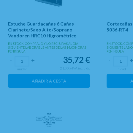
Estuche Guardacañas 6 Cañas
Cortacañas 
Clarinete/Saxo Alto/Soprano
5036-RT4
Vandoren HRC10 Higrométrico
EN STOCK. CÓMPRALO Y LO RECIBIRÁS AL DIA
EN STOCK. CÓMPR
SIGUIENTE LABORABLE ANTES DE LAS 14:00 HORAS
SIGUIENTE LABO
PENINSULA
PENINSULA
35,72
€
-
+
-
21.00%
IVA incluido
unidad
unidad
AÑADIR A CESTA
A