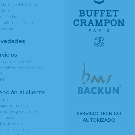
nadores y Metrónomos
nadores
les De Pie
rcitadores de Mano
ronomos
vedades
rvicios
er de reparaciones
a
condicionados (2
mano)
0
let
ención al cliente
tacto
baja con nosotros
diciones generales de
SERVICIO TÉCNICO
tratación
AUTORIZADO
tos de envío
tica de privacidad