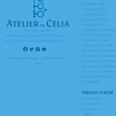
Clarinetes Mib
Clarinetes En La
Clarinetes Bajo
Clarinetes En Do
Clarinetes Alto
Clarinetes Contrabaj
Cornos Di Basseto
C/ Maria Llacer 8 Bajo - 46007 Valencia
Clarinetes en Re
963 81 30 96
|
info@atelierdecelia.com
Partituras Clarinete
Accesorios Clarinete 
Accesorios Clarinete 
Preguntas frecuentes
Quiénes somos
Accesorios Clarinete 
Blog
Accesorios Clarinete 
Accesorios Clarinete 
Accesorios Clarinete
Contrabajo
Viento metal
Trombones
Bombardinos
Fliscornos
Tubas