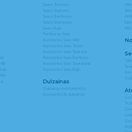
Saxos Tenores
Afi
Saxos Soprano
Afi
Saxos Baritonos
Atri
Saxos Sopranino
Eje
Saxos Bajo
Met
o
Partituras Saxo
Accesorios Saxo Alto
No
Accesorios Saxo Tenor
Accesorios Saxo Soprano
Se
Sib
Accesorios Saxo Baritono
Tall
Mib
Accesorios Saxo Sopranino
Rea
Bajo
Accesorios Saxo Bajo
Km 
Alto
Out
La
Dulzainas
Dulzainas instrumentos
At
Accesorios de dulzainas
Con
Tra
Con
con
Gas
Polí