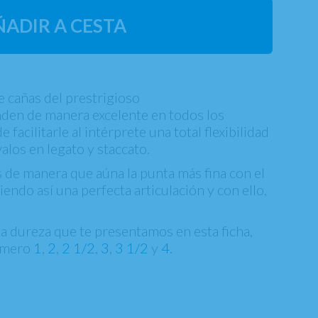
ÑADIR A CESTA
e cañas del prestrigioso
den de manera excelente en todos los
facilitarle al intérprete una total flexibilidad
alos en legato y staccato.
s de manera que aúna la punta más fina con el
ndo así una perfecta articulación y con ello,
la dureza que te presentamos en esta ficha,
úmero
1
,
2
,
2 1/2
,
3
,
3 1/2
y
4
.