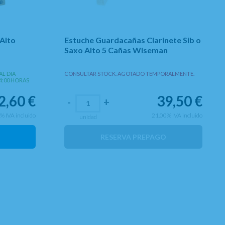
Alto
Estuche Guardacañas Clarinete Sib o
Saxo Alto 5 Cañas Wiseman
AL DIA
CONSULTAR STOCK. AGOTADO TEMPORALMENTE.
4:00 HORAS
2,60
€
39,50
€
-
+
0%
IVA incluido
21.00%
IVA incluido
unidad
RESERVA PREPAGO