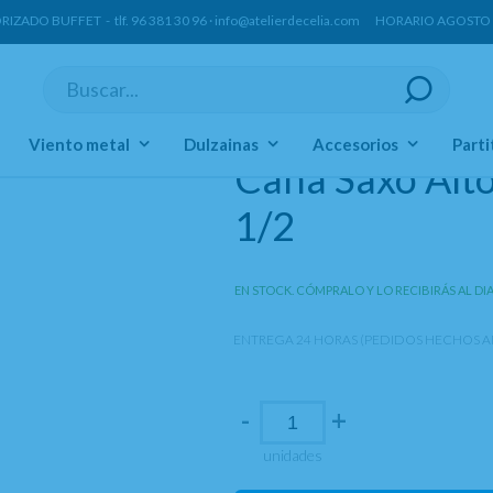
ORIZADO BUFFET -
tlf.
96 381 30 96
·
info@atelierdecelia.com
HORARIO AGOSTO Lun
Viento metal
Dulzainas
Accesorios
Parti
Caña Saxo Alto
1/2
EN STOCK. CÓMPRALO Y LO RECIBIRÁS AL DI
ENTREGA 24 HORAS (PEDIDOS HECHOS AN
-
+
unidades