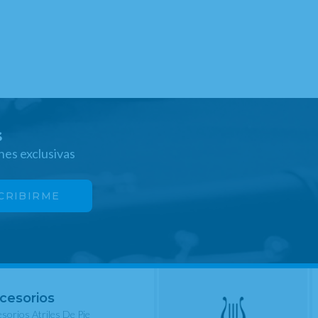
s
nes exclusivas
cesorios
sorios Atriles De Pie