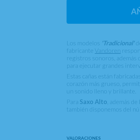
A
Los modelos
'Tradicional'
d
fabricante
Vandoren
respon
registros sonoros, además de 
para ejecutar grandes interv
Estas cañas están fabricada
corazón más grueso, permitie
un sonido lleno y brillante.
Para
Saxo Alto
, además de 
también disponemos del n