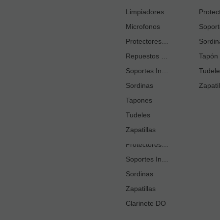
Cortacañas
Limpiadores
Microfonos
Ejercitadores de Respiración
Entrenadores Digitación
Protectores Boquilla
Sordin
Repuestos Saxo Alto
Estuches Guardacañas
Tapón 
Soportes Instrumento
Estuches Instrumento
Tudele
Sordinas
Fundas o Estuches Boquilla
Zapatil
Grasas
Tapones
Tudeles
Kits Accesorios Clarinete Sib
Limpiadores
Zapatillas
Protectores Boquilla
Soportes Instrumento
Sordinas
Zapatillas
Clarinete DO