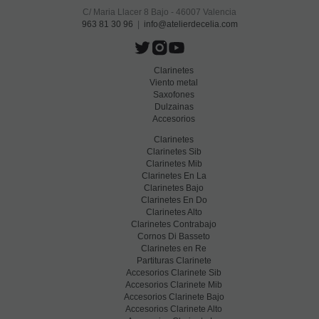
C/ Maria Llacer 8 Bajo - 46007 Valencia
963 81 30 96
|
info@atelierdecelia.com
Clarinetes
Viento metal
Saxofones
Dulzainas
Accesorios
Clarinetes
Clarinetes Sib
Clarinetes Mib
Clarinetes En La
Clarinetes Bajo
Clarinetes En Do
Clarinetes Alto
Clarinetes Contrabajo
Cornos Di Basseto
Clarinetes en Re
Partituras Clarinete
Accesorios Clarinete Sib
Accesorios Clarinete Mib
Accesorios Clarinete Bajo
Accesorios Clarinete Alto