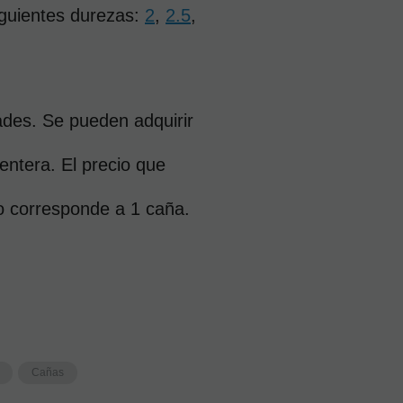
guientes durezas: 
2
,
2.5
,
des. Se pueden adquirir 
entera. El precio que 
o corresponde a 1 caña.
Cañas