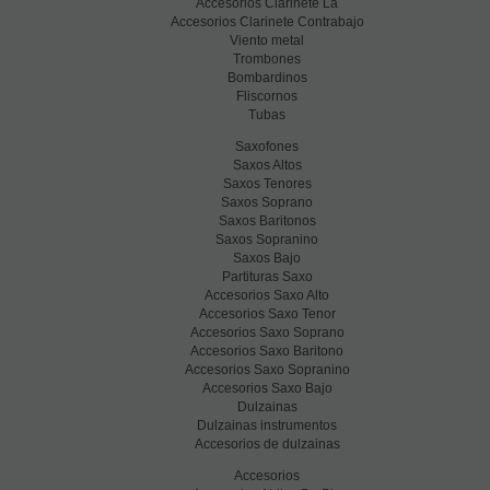
Accesorios Clarinete La
Accesorios Clarinete Contrabajo
Viento metal
Trombones
Bombardinos
Fliscornos
Tubas
Saxofones
Saxos Altos
Saxos Tenores
Saxos Soprano
Saxos Baritonos
Saxos Sopranino
Saxos Bajo
Partituras Saxo
Accesorios Saxo Alto
Accesorios Saxo Tenor
Accesorios Saxo Soprano
Accesorios Saxo Baritono
Accesorios Saxo Sopranino
Accesorios Saxo Bajo
Dulzainas
Dulzainas instrumentos
Accesorios de dulzainas
Accesorios