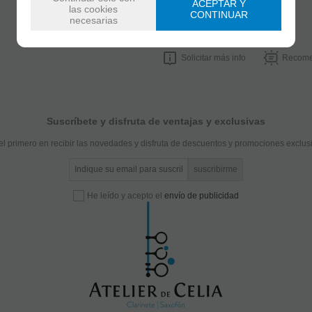
ACEPTAR Y
FECHA DE LANZAMIENTO
las cookies
CONTINUAR
Sábado, 15 Octubre 2022
necesarias
Solicitar más info
Recome
Suscríbete y disfruta de ventajas y exclusivas
el primero en recibir las novedades y disfruta de descuentos y promociones exclus
He leído y acepto el
envío de publicidad