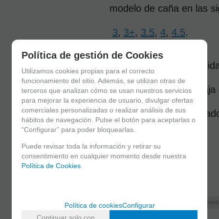
modelo de caña en las si
3
,
3+
,
3.5
,
4
,
4.5
.
Política de gestión de Cookies
La caja contiene 10 unida
Utilizamos cookies propias para el correcto
funcionamiento del sitio. Además, se utilizan otras de
individualmente o la caja 
terceros que analizan cómo se usan nuestros servicios
para mejorar la experiencia de usuario, divulgar ofertas
comerciales personalizadas o realizar análisis de sus
aparece en este apartad
hábitos de navegación. Pulse el botón para aceptarlas o
“Configurar” para poder bloquearlas.
Puede revisar toda la información y retirar su
consentimiento en cualquier momento desde nuestra
Política de Cookies.
MARCA
D'Addario
FAMILIAS RELACIONADAS
Accesorios Saxo Alto
Saxofones
Política de cookies
Configurar
Continuar solo con