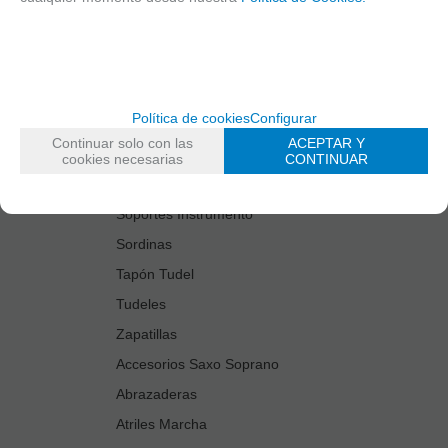
Estuches Guardacañas
Estuches Instrumento
Fundas Boquilla/Tudel
Kits Accesorios Saxo Tenor
Política de cookies
Configurar
Limpiadores
Continuar solo con las
ACEPTAR Y
Protectores Boquilla
cookies necesarias
CONTINUAR
Protectores Llaves
Soportes Instrumento
Sordinas
Tapón Tudel
Tudeles
Zapatillas
Accesorios Saxo Soprano
Abrazaderas
Atriles Marcha