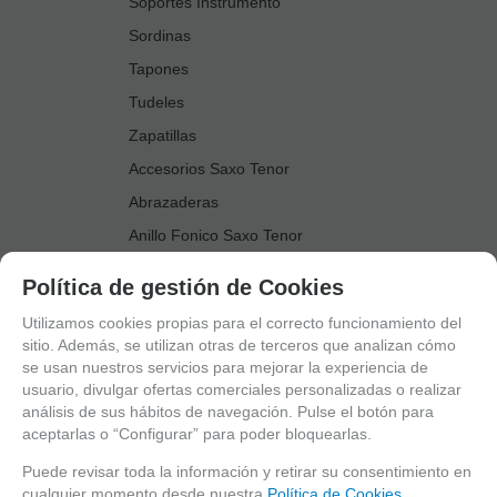
Soportes Instrumento
Sordinas
Tapones
Tudeles
Zapatillas
Accesorios Saxo Tenor
Abrazaderas
Anillo Fonico Saxo Tenor
Atriles Marcha
Política de gestión de Cookies
Boquillas
Utilizamos cookies propias para el correcto funcionamiento del
Boquilleros
sitio. Además, se utilizan otras de terceros que analizan cómo
se usan nuestros servicios para mejorar la experiencia de
Cañas
usuario, divulgar ofertas comerciales personalizadas o realizar
Cordones Arneses
análisis de sus hábitos de navegación. Pulse el botón para
aceptarlas o “Configurar” para poder bloquearlas.
Cortacañas
Deflector Saxo Tenor
Puede revisar toda la información y retirar su consentimiento en
cualquier momento desde nuestra
Política de Cookies.