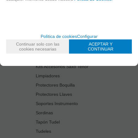
Cañas
Cordones Arneses
Cortacañas
Deflector Saxo Tenor
Política de cookies
Configurar
Estuches Guardacañas
Continuar solo con las
ACEPTAR Y
Estuches Instrumento
cookies necesarias
CONTINUAR
Fundas Boquilla/Tudel
Kits Accesorios Saxo Tenor
Limpiadores
Protectores Boquilla
Protectores Llaves
Soportes Instrumento
Sordinas
Tapón Tudel
Tudeles