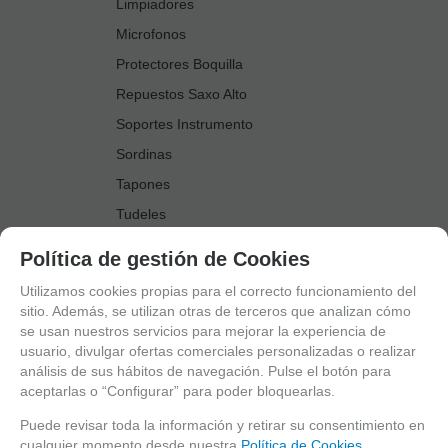
Limpiadores
Microfonos
Protectores Boquilla
Repuestos Saxo Alto
Soportes Instrumento
Sordinas
Tapones
Tudeles
Zapatillas
Política de gestión de Cookies
Accesorios Saxo Tenor
Utilizamos cookies propias para el correcto funcionamiento del
Abrazaderas
sitio. Además, se utilizan otras de terceros que analizan cómo
se usan nuestros servicios para mejorar la experiencia de
Anillo Fonico Saxo Tenor
usuario, divulgar ofertas comerciales personalizadas o realizar
Atriles Marcha
análisis de sus hábitos de navegación. Pulse el botón para
aceptarlas o “Configurar” para poder bloquearlas.
Boquillas
Boquilleros
Puede revisar toda la información y retirar su consentimiento en
cualquier momento desde nuestra
Política de Cookies.