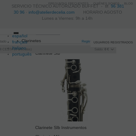
PREGUNTAS FRECUENTES
QUIÉNES SOMOS
BLOG
SERVICIO TÉCNICO AUTORIZADO BUFFET -
tlf.
96 381
30 96
·
info@atelierdecelia.com
HORARIO AGOSTO
Lunes a Viernes: 9h a 14h
español
Toggle
Clarinetes
itado
français
navigation
Registro
/
Iniciar sesión
USUARIOS REGISTRADOS
Italiano
I CESTA
0
artículos
Saldo:
0 €
Clarinete SIb
português
Clarinete SIb Instrumentos