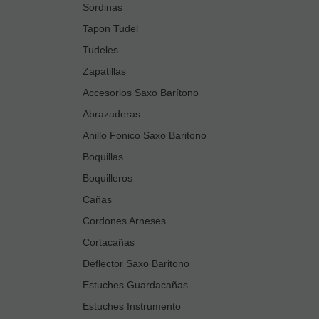
Sordinas
Tapon Tudel
Tudeles
Zapatillas
Accesorios Saxo Barítono
Abrazaderas
Anillo Fonico Saxo Baritono
Boquillas
Boquilleros
Cañas
Cordones Arneses
Cortacañas
Deflector Saxo Baritono
Estuches Guardacañas
Estuches Instrumento