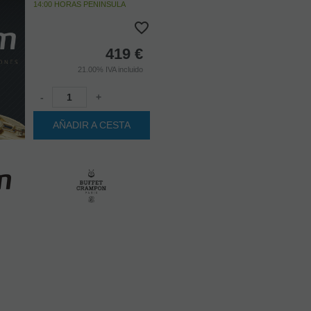
14:00 HORAS PENINSULA
419
€
21.00%
IVA incluido
-
+
AÑADIR A CESTA