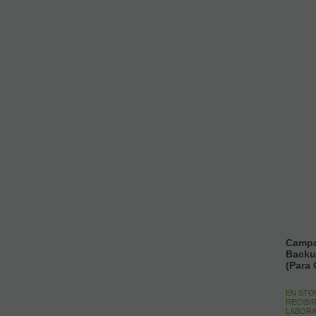
Campa
Backu
(Para 
EN STO
RECIBIR
LABORA