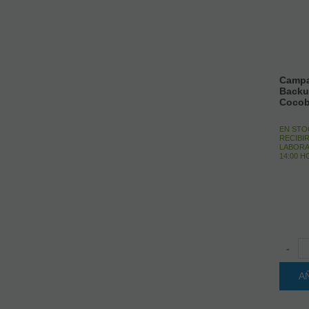
Campa
Backu
Cocob
EN STO
RECIBIR
LABORA
14:00 
-
A