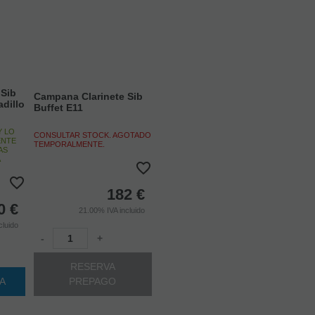
 Sib
Campana Clarinete Sib
dillo
Buffet E11
Y LO
CONSULTAR STOCK. AGOTADO
ENTE
TEMPORALMENTE.
AS
A
182
€
0
€
21.00%
IVA incluido
cluido
-
+
RESERVA
TA
PREPAGO