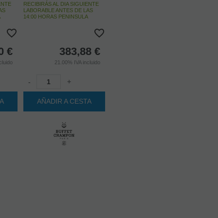
ENTE
RECIBIRÁS AL DIA SIGUIENTE
AS
LABORABLE ANTES DE LAS
A
14:00 HORAS PENINSULA
0
€
383,88
€
cluido
21.00%
IVA incluido
-
+
TA
AÑADIR A CESTA