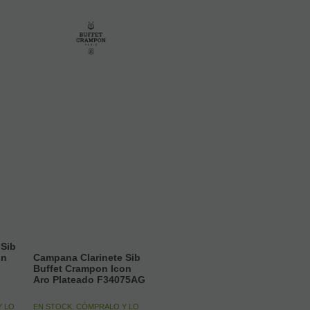
)
 Sib
on
Campana Clarinete Sib
Buffet Crampon Icon
Aro Plateado F34075AG
Y LO
EN STOCK. CÓMPRALO Y LO