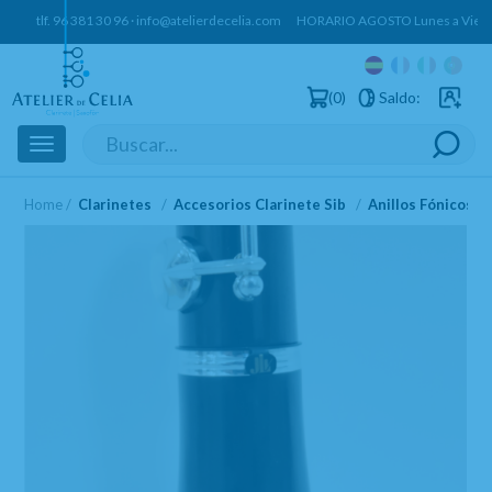
tlf.
96 381 30 96
·
info@atelierdecelia.com
HORARIO AGOSTO Lunes a Vierne
0
Saldo:
Usuarios 
Toggle
navigation
Home
Clarinetes
Accesorios Clarinete Sib
Anillos Fónicos