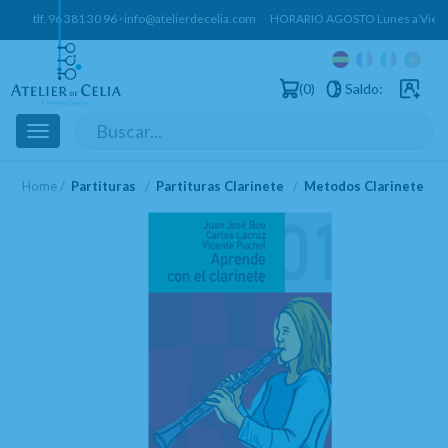
tlf.
96 381 30 96
·
info@atelierdecelia.com
HORARIO AGOSTO Lunes a Vierne
0
Saldo:
Usuarios 
Toggle
navigation
Home
Partituras
Partituras Clarinete
Metodos Clarinete