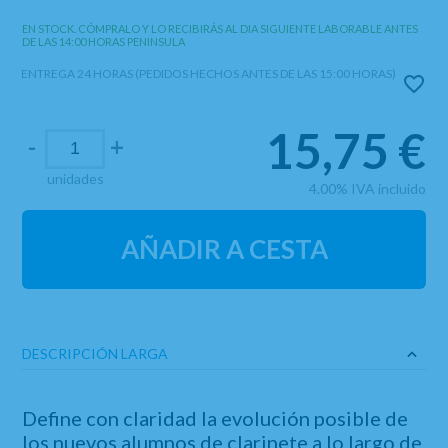
EN STOCK. CÓMPRALO Y LO RECIBIRÁS AL DIA SIGUIENTE LABORABLE ANTES
DE LAS 14:00 HORAS PENINSULA
ENTREGA 24 HORAS (PEDIDOS HECHOS ANTES DE LAS 15:00 HORAS)
15,75
€
-
+
unidades
4.00%
IVA incluido
AÑADIR A CESTA
DESCRIPCIÓN LARGA
Define con claridad la evolución posible de
los nuevos alumnos de clarinete a lo largo de