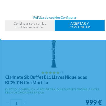
Política de cookies
Configurar
Continuar solo con las
ACEPTAR Y
cookies necesarias
CONTINUAR
(2)
Clarinete Sib Buffet E11 Llaves Niqueladas
BC2501N Con Mochila
EN STOCK. CÓMPRALO Y LO RECIBIRÁS AL DIA SIGUIENTE LABORABLE ANTES
DE LAS 14:00 HORAS PENINSULA
999
€
-
+