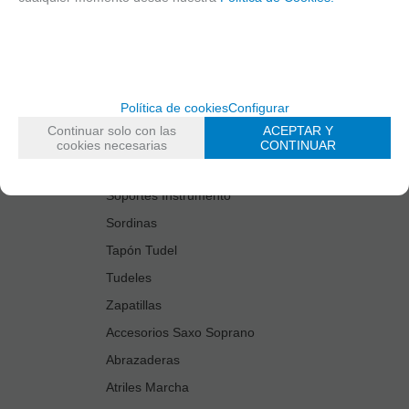
Estuches Guardacañas
Estuches Instrumento
Fundas Boquilla/Tudel
Kits Accesorios Saxo Tenor
Política de cookies
Configurar
Limpiadores
Continuar solo con las
ACEPTAR Y
Protectores Boquilla
cookies necesarias
CONTINUAR
Protectores Llaves
Soportes Instrumento
Sordinas
Tapón Tudel
Tudeles
Zapatillas
Accesorios Saxo Soprano
Abrazaderas
Atriles Marcha