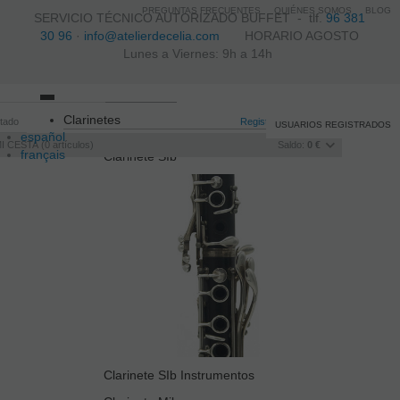
PREGUNTAS FRECUENTES
QUIÉNES SOMOS
BLOG
SERVICIO TÉCNICO AUTORIZADO BUFFET -
tlf.
96 381
30 96
·
info@atelierdecelia.com
HORARIO AGOSTO
Lunes a Viernes: 9h a 14h
Toggle
Clarinetes
itado
navigation
Registro
/
Iniciar sesión
USUARIOS REGISTRADOS
español
I CESTA
0
artículos
Saldo:
0 €
français
Clarinete SIb
Italiano
português
Clarinete SIb Instrumentos