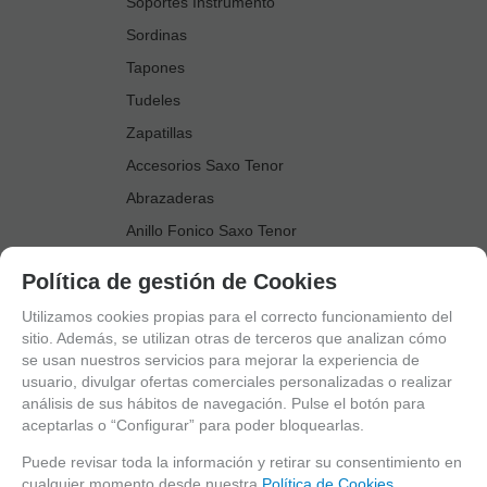
Soportes Instrumento
Sordinas
Tapones
Tudeles
Zapatillas
Accesorios Saxo Tenor
Abrazaderas
Anillo Fonico Saxo Tenor
Atriles Marcha
Política de gestión de Cookies
Boquillas
Utilizamos cookies propias para el correcto funcionamiento del
Boquilleros
sitio. Además, se utilizan otras de terceros que analizan cómo
se usan nuestros servicios para mejorar la experiencia de
Cañas
usuario, divulgar ofertas comerciales personalizadas o realizar
Cordones Arneses
análisis de sus hábitos de navegación. Pulse el botón para
aceptarlas o “Configurar” para poder bloquearlas.
Cortacañas
Deflector Saxo Tenor
Puede revisar toda la información y retirar su consentimiento en
cualquier momento desde nuestra
Política de Cookies.