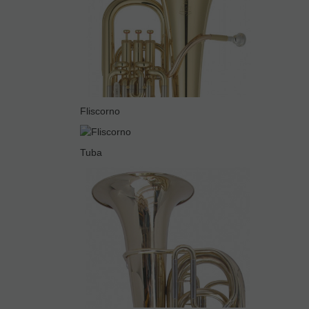
Fliscorno
Tuba