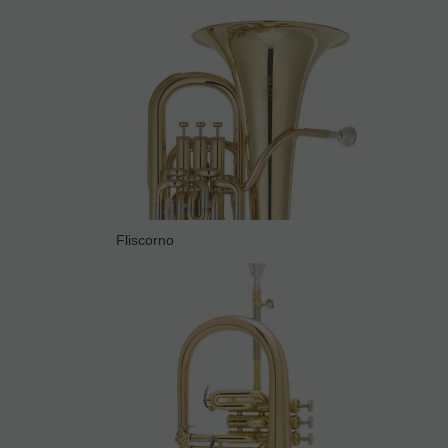
Fliscorno