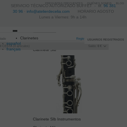
PREGUNTAS FRECUENTES
QUIÉNES SOMOS
BLOG
SERVICIO TÉCNICO AUTORIZADO BUFFET -
tlf.
96 381
30 96
·
info@atelierdecelia.com
HORARIO AGOSTO
Lunes a Viernes: 9h a 14h
Toggle
Clarinetes
itado
navigation
Registro
/
Iniciar sesión
USUARIOS REGISTRADOS
español
I CESTA
0
artículos
Saldo:
0 €
français
Clarinete SIb
Italiano
português
Clarinete SIb Instrumentos