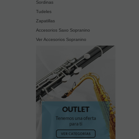
Sordinas
Cookies sociales
Tudeles
Cookies de redes sociales externas, que se utilizan para que los
visitantes puedan interactuar con el contenido de diferentes
Zapatillas
plataformas sociales (Facebook, YouTube, Twitter, LinkedIn,
Accesorios Saxo Sopranino
etc.) y que se generan únicamente para los usuarios de dichas
redes sociales. Las condiciones de utilización de estas cookies y
Ver Accesorios Sopranino
la información recopilada, se regula por la política de privacidad
de la plataforma social correspondiente.
Puede informarse de forma concreta sobre qué cookies
estamos utilizando y cuál es la finalidad de cada una de ellas en
nuestra
Política de Cookies
, donde también le explicaremos
cómo puede retirar su consentimiento y eliminarlas de su
navegador.
Si desea navegar solo con las cookies necesarias pulse:
BLOQUEAR COOKIES