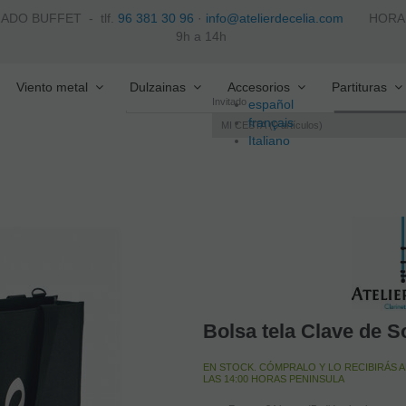
ZADO BUFFET -
tlf.
96 381 30 96
·
info@atelierdecelia.com
HORARIO 
9h a 14h
Viento metal
Dulzainas
Accesorios
Partituras
Invitado
español
français
MI CESTA
0
artículos
Italiano
português
Bolsa tela Clave de S
EN STOCK. CÓMPRALO Y LO RECIBIRÁS A
LAS 14:00 HORAS PENINSULA