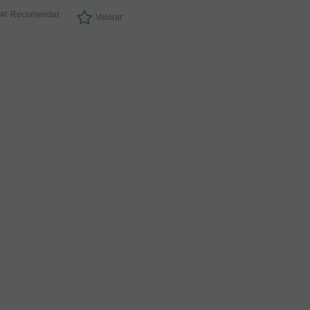
incluido
Recomendar
Valorar
-
+
RESERVA
PREPAGO