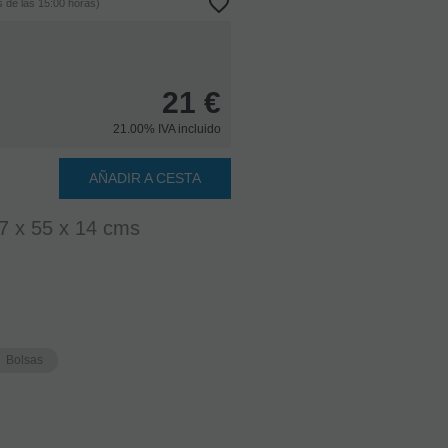
 de las 15:00 horas)
21
€
21.00%
IVA incluido
AÑADIR A CESTA
Plumier
Poliester
Clave
37 x 55 x 14 cms
de
Sol
CONSULTAR
STOCK. AGOTADO
TEMPORALMENTE.
Bolsas
7,10
€
21.00%
IVA