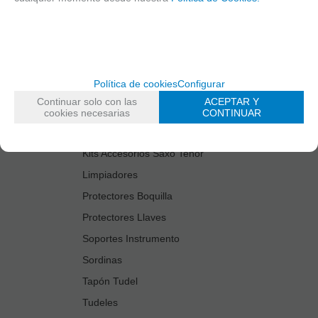
Cañas
Cordones Arneses
Cortacañas
Deflector Saxo Tenor
Política de cookies
Configurar
Estuches Guardacañas
Continuar solo con las
ACEPTAR Y
Estuches Instrumento
cookies necesarias
CONTINUAR
Fundas Boquilla/Tudel
Kits Accesorios Saxo Tenor
Limpiadores
Protectores Boquilla
Protectores Llaves
Soportes Instrumento
Sordinas
Tapón Tudel
Tudeles