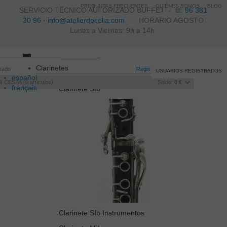
PREGUNTAS FRECUENTES
QUIÉNES SOMOS
BLOG
SERVICIO TÉCNICO AUTORIZADO BUFFET -
tlf.
96 381
30 96
·
info@atelierdecelia.com
HORARIO AGOSTO
Lunes a Viernes: 9h a 14h
Toggle
Clarinetes
itado
navigation
Registro
/
Iniciar sesión
USUARIOS REGISTRADOS
español
I CESTA
0
artículos
Saldo:
0 €
français
Clarinete SIb
Italiano
português
Clarinete SIb Instrumentos