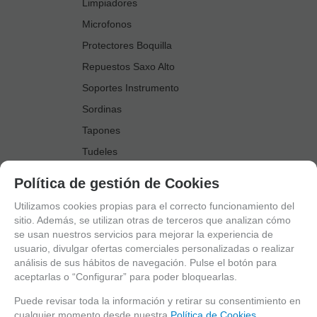
Limpiadores
Microfonos
Protectores Boquilla
Repuestos Saxo Alto
Soportes Instrumento
Sordinas
Tapones
Tudeles
Zapatillas
Política de gestión de Cookies
Accesorios Saxo Tenor
Utilizamos cookies propias para el correcto funcionamiento del
Abrazaderas
sitio. Además, se utilizan otras de terceros que analizan cómo
se usan nuestros servicios para mejorar la experiencia de
Anillo Fonico Saxo Tenor
usuario, divulgar ofertas comerciales personalizadas o realizar
Atriles Marcha
análisis de sus hábitos de navegación. Pulse el botón para
aceptarlas o “Configurar” para poder bloquearlas.
Boquillas
Boquilleros
Puede revisar toda la información y retirar su consentimiento en
cualquier momento desde nuestra
Política de Cookies.