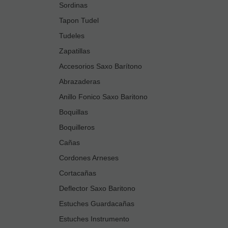
Sordinas
Tapon Tudel
Tudeles
Zapatillas
Accesorios Saxo Barítono
Abrazaderas
Anillo Fonico Saxo Baritono
Boquillas
Boquilleros
Cañas
Cordones Arneses
Cortacañas
Deflector Saxo Baritono
Estuches Guardacañas
Estuches Instrumento