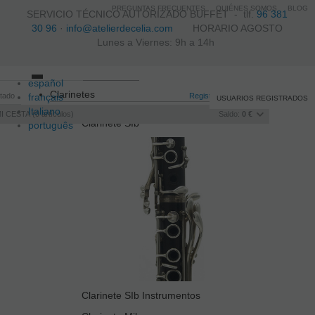
PREGUNTAS FRECUENTES
QUIÉNES SOMOS
BLOG
SERVICIO TÉCNICO AUTORIZADO BUFFET -
tlf.
96 381
30 96
·
info@atelierdecelia.com
HORARIO AGOSTO
Lunes a Viernes: 9h a 14h
español
Toggle
Clarinetes
itado
français
navigation
Registro
/
Iniciar sesión
USUARIOS REGISTRADOS
Italiano
I CESTA
0
artículos
Saldo:
0 €
Clarinete SIb
português
Clarinete SIb Instrumentos