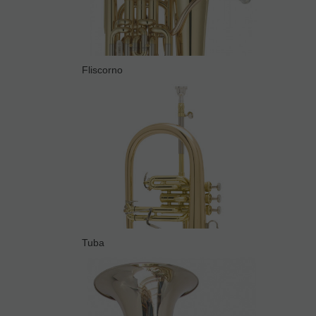
Fliscorno
Tuba