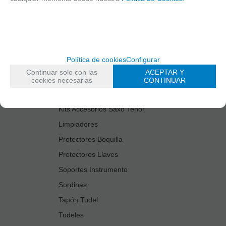
Cañas
Cordones Arneses
Cortacañas
Deflector Saxo Tenor
Política de cookies
Configurar
Estuches Guardacañas
Continuar solo con las
ACEPTAR Y
Estuches Instrumento
cookies necesarias
CONTINUAR
Fundas Boquilla/Tudel
Kits Accesorios Saxo Tenor
Limpiadores
Protectores Boquilla
Protectores Llaves
Soportes Instrumento
Sordinas
Tapón Tudel
Tudeles