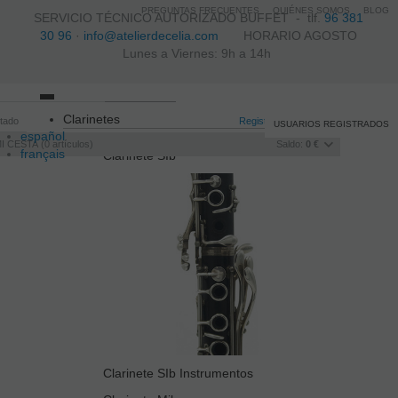
PREGUNTAS FRECUENTES
QUIÉNES SOMOS
BLOG
SERVICIO TÉCNICO AUTORIZADO BUFFET -
tlf.
96 381
30 96
·
info@atelierdecelia.com
HORARIO AGOSTO
Lunes a Viernes: 9h a 14h
Toggle
Clarinetes
itado
navigation
Registro
/
Iniciar sesión
USUARIOS REGISTRADOS
español
I CESTA
0
artículos
Saldo:
0 €
français
Clarinete SIb
Italiano
português
Clarinete SIb Instrumentos