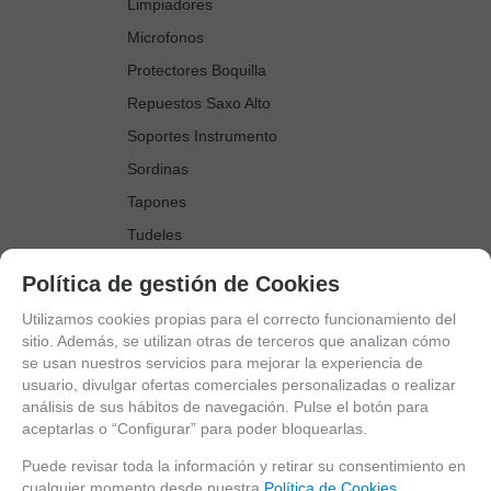
Limpiadores
Microfonos
Protectores Boquilla
Repuestos Saxo Alto
Soportes Instrumento
Sordinas
Tapones
Tudeles
Zapatillas
Política de gestión de Cookies
Accesorios Saxo Tenor
Utilizamos cookies propias para el correcto funcionamiento del
Abrazaderas
sitio. Además, se utilizan otras de terceros que analizan cómo
se usan nuestros servicios para mejorar la experiencia de
Anillo Fonico Saxo Tenor
usuario, divulgar ofertas comerciales personalizadas o realizar
Atriles Marcha
análisis de sus hábitos de navegación. Pulse el botón para
aceptarlas o “Configurar” para poder bloquearlas.
Boquillas
Boquilleros
Puede revisar toda la información y retirar su consentimiento en
cualquier momento desde nuestra
Política de Cookies.