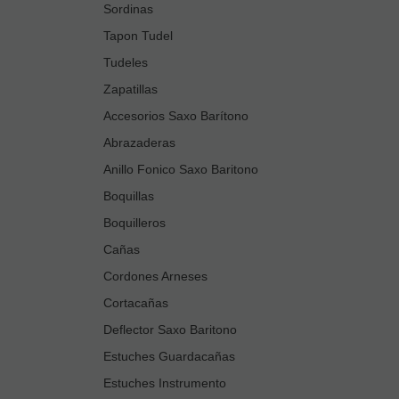
Sordinas
Tapon Tudel
Tudeles
Zapatillas
Accesorios Saxo Barítono
Abrazaderas
Anillo Fonico Saxo Baritono
Boquillas
Boquilleros
Cañas
Cordones Arneses
Cortacañas
Deflector Saxo Baritono
Estuches Guardacañas
Estuches Instrumento