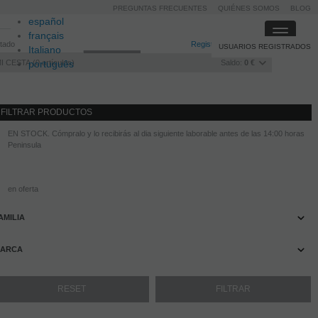
PREGUNTAS FRECUENTES
QUIÉNES SOMOS
BLOG
español
Toggle
français
itado
Registro
/
Iniciar sesión
USUARIOS REGISTRADOS
navigati
Italiano
I CESTA
português
0
artículos
Saldo:
0 €
FILTRAR PRODUCTOS
EN STOCK. Cómpralo y lo recibirás al dia siguiente laborable antes de las 14:00 horas
Peninsula
en oferta
AMILIA
ARCA