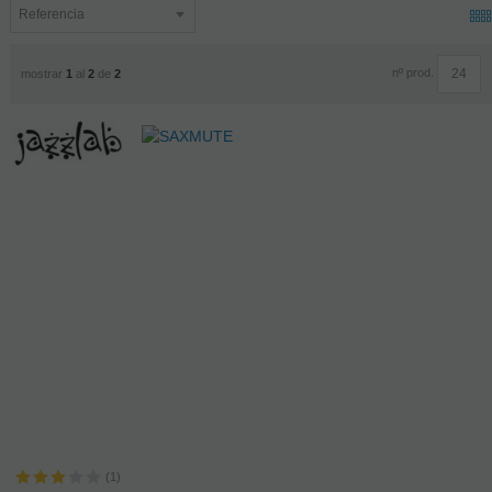
nº prod.
mostrar
1
al
2
de
2
(1)