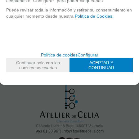
aceptarlas o “Configurar” para poder bloquearlas.
nº prod.
mostrar
1
al
2
de
2
Puede revisar toda la información y retirar su consentimiento en
cualquier momento desde nuestra
Política de Cookies.
Suscríbete y disfruta de ventajas y
exclusivas
Sé el primero en recibir las novedades y disfruta de descuentos y promociones
exclusivas
Política de cookies
Configurar
Continuar solo con las
ACEPTAR Y
cookies necesarias
CONTINUAR
He leído y acepto el
envío de publicidad
C/ Maria Llacer 8 Bajo - 46007 Valencia
963 81 30 96
|
info@atelierdecelia.com