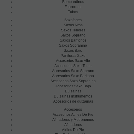
Bombardinos
Fliscornos
Tubas
Saxofones
Saxos Altos
Saxos Tenores
Saxos Soprano
Saxos Baritonos
Saxos Sopranino
Saxos Bajo
Partituras Saxo
Accesorios Saxo Alto
Accesorios Saxo Tenor
Accesorios Saxo Soprano
Accesorios Saxo Baritono
Accesorios Saxo Sopranino
Accesorios Saxo Bajo
Dulzainas
Dulzainas instrumentos
Accesorios de dulzainas
Accesorios
Accesorios Atriles De Pie
Afinadores y Metrónomos
Afinadores
Atriles De Pie