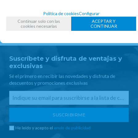
Política de cookies
Configurar
Continuar solo con las
ACEPTAR Y
cookies necesarias
CONTINUAR
Suscríbete y disfruta de ventajas y
exclusivas
Sé el primero en recibir las novedades y disfruta de
descuentos y promociones exclusivas
He leído y acepto el
envío de publicidad