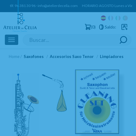
tlf.
96 381 30 96
·
info@atelierdecelia.com
HORARIO AGOSTO Lunes a Vierne
0
Saldo:
Usuarios 
Toggle
navigation
Home
Saxofones
Accesorios Saxo Tenor
Limpiadores