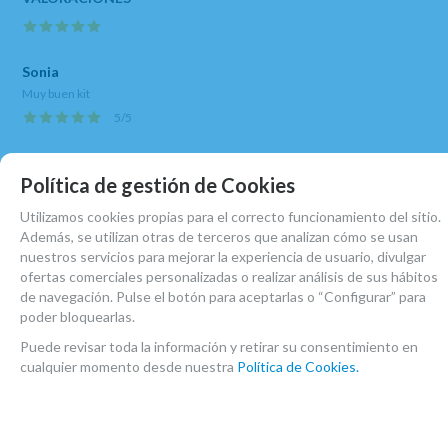
Sonia
Muy buen kit
5
/
5
Política de gestión de Cookies
MARCA
REKA
Utilizamos cookies propias para el correcto funcionamiento del sitio.
FAMILIAS RELACIONADAS
Además, se utilizan otras de terceros que analizan cómo se usan
nuestros servicios para mejorar la experiencia de usuario, divulgar
ACCESORIOS SAXO ALTO
ofertas comerciales personalizadas o realizar análisis de sus hábitos
de navegación. Pulse el botón para aceptarlas o “Configurar” para
ACCESORIOS SAXO TENOR
SAXOFONES
poder bloquearlas.
LIMPIADORES
LIMPIADORES
Puede revisar toda la información y retirar su consentimiento en
cualquier momento desde nuestra
Política de Cookies.
FECHA DE LANZAMIENTO
Miércoles, 29 Mayo 2013