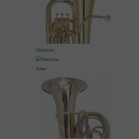
Fliscorno
Tuba