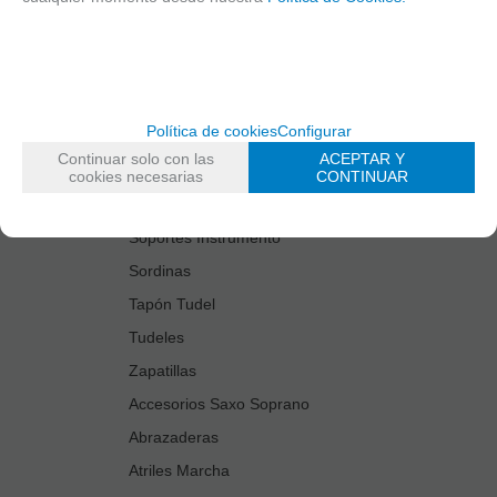
Estuches Guardacañas
Estuches Instrumento
Fundas Boquilla/Tudel
Kits Accesorios Saxo Tenor
Política de cookies
Configurar
Limpiadores
Continuar solo con las
ACEPTAR Y
Protectores Boquilla
cookies necesarias
CONTINUAR
Protectores Llaves
Soportes Instrumento
Sordinas
Tapón Tudel
Tudeles
Zapatillas
Accesorios Saxo Soprano
Abrazaderas
Atriles Marcha