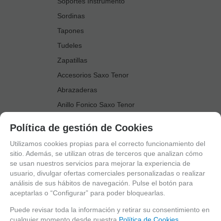
Soportes Instrumento
Sordinas
Tapones
Tudeles
Zapatillas
Accesorios Saxo Tenor
Abrazaderas
Anillo Fonico Saxo Tenor
Atriles Marcha
Política de gestión de Cookies
Boquillas
Utilizamos cookies propias para el correcto funcionamiento del
Boquilleros
sitio. Además, se utilizan otras de terceros que analizan cómo
se usan nuestros servicios para mejorar la experiencia de
Cañas
usuario, divulgar ofertas comerciales personalizadas o realizar
Cordones Arneses
análisis de sus hábitos de navegación. Pulse el botón para
aceptarlas o “Configurar” para poder bloquearlas.
Cortacañas
Deflector Saxo Tenor
Puede revisar toda la información y retirar su consentimiento en
cualquier momento desde nuestra
Política de Cookies.