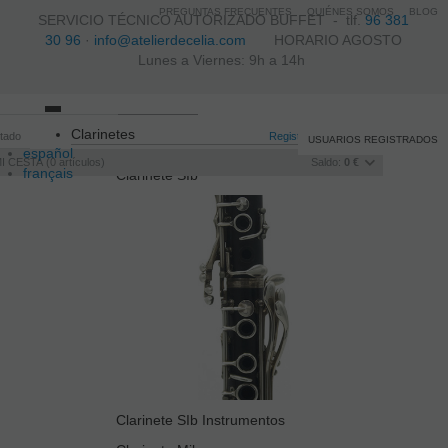
PREGUNTAS FRECUENTES
QUIÉNES SOMOS
BLOG
SERVICIO TÉCNICO AUTORIZADO BUFFET -
tlf.
96 381
30 96
·
info@atelierdecelia.com
HORARIO AGOSTO
Lunes a Viernes: 9h a 14h
Toggle
Clarinetes
itado
navigation
Registro
/
Iniciar sesión
USUARIOS REGISTRADOS
español
I CESTA
0
artículos
Saldo:
0 €
français
Clarinete SIb
Italiano
português
Clarinete SIb Instrumentos